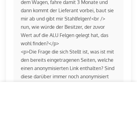
dem Wagen, fahre damit 3 Monate und
dann kommt der Lieferant vorbei, baut sie
mir ab und gibt mir Stahlfelgen!<br />
nun, wie würde der Besitzer, der zuvor
Wert auf die ALU Felgen gelegt hat, das
wohl finden?</p>
<p>Die Frage die sich Stellt ist, was ist mit
den bereits eingetragenen Seiten, welche
einen anonymisierten Link enthalten? Sind
diese darüber immer noch anonymisiert
oder nicht?</p>
This website uses cookies, which are necessary for the
<p>Nun ja, wir haben hier gut und gerne
technical operation of the website and which are always
200 Euro monatlich gelassen, aberr unter
set. Other cookies, which are used to personalize
diesen umständen werden wir es in
content and advertisement and to analyze the access to
our website, are only set with your consent. We also
betracht ziehen, unseren Account hier zu
share information about your use of our website with
kündigen!</p>
our social media, advertising and analytics partners.
Our
privacy policy.
<p>Schade, aber das ist keine Art!<br />