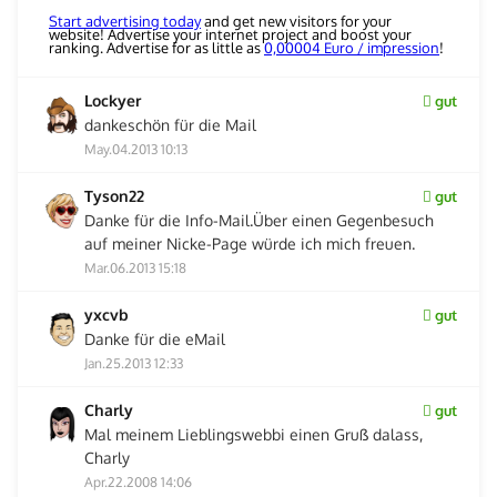
Start advertising today
and get new visitors for your
website! Advertise your internet project and boost your
ranking. Advertise for as little as
0,00004 Euro / impression
!
Lockyer
gut
dankeschön für die Mail
May.04.2013 10:13
Tyson22
gut
Danke für die Info-Mail.Über einen Gegenbesuch
auf meiner Nicke-Page würde ich mich freuen.
Mar.06.2013 15:18
yxcvb
gut
Danke für die eMail
Jan.25.2013 12:33
Charly
gut
Mal meinem Lieblingswebbi einen Gruß dalass,
Charly
Apr.22.2008 14:06