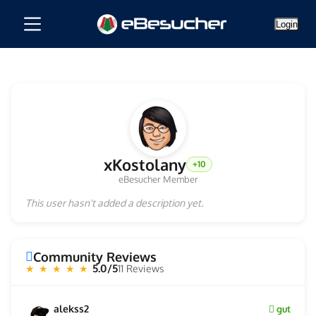
Login
xKostolany
+10
eBesucher Member
This user hasn't added a description yet.
Community Reviews
5.0/5
11 Reviews
★ ★ ★ ★ ★
alekss2
gut