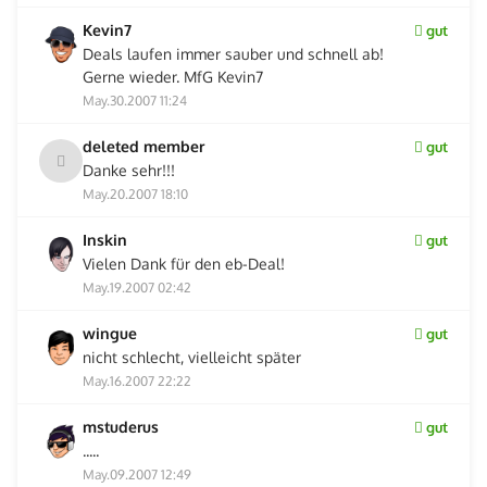
Kevin7
gut
Deals laufen immer sauber und schnell ab!
Gerne wieder. MfG Kevin7
May.30.2007 11:24
deleted member
gut
Danke sehr!!!
May.20.2007 18:10
Inskin
gut
Vielen Dank für den eb-Deal!
May.19.2007 02:42
wingue
gut
nicht schlecht, vielleicht später
May.16.2007 22:22
mstuderus
gut
.....
May.09.2007 12:49