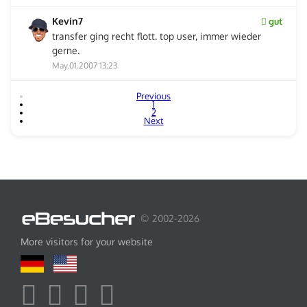
Kevin7
gut
transfer ging recht flott. top user, immer wieder
gerne.
May.01.2007 13:23
Previous
1
2
Next
© 2002-2026
More visitors for your website