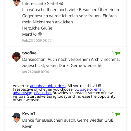
Interessante Seite! 😄
Ich wünsche Ihnen noch viele Besucher. Über einen
Gegenbesuch würde ich mich sehr freuen. Einfach
mein Nicknamen anklicken.
Herzliche Grüße
Martl76 😄
Feb.23.2009 08:22
twofive
gut
Dankeschön! Auch nach verlorenem Archiv nochmal
zugeschickt, vielen Dank! Gerne wieder 😄
Jan.21.2008 10:34
Advertise
at unbeatable prices
! All you need is a URL.
Irrespective of whether you choose
full page or email
advertising
:
eBesucher
provides a constant stream of new
visitors. Start advertising today and increase the popularity
of your website.
Kevin7
gut
Danke für eBesucherTausch. Gerne wieder. Grüß
Kevin