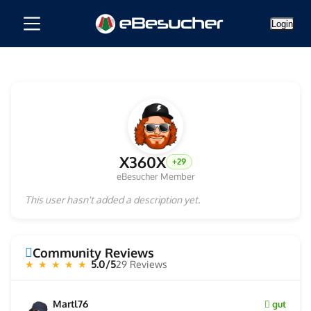
Login
X360X
+29
eBesucher Member
This user hasn't added a description yet.
Community Reviews
5.0/5
29 Reviews
★ ★ ★ ★ ★
Martl76
gut