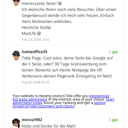
Interessante Seite! 😄
Ich wünsche Ihnen noch viele Besucher. Über einen
Gegenbesuch würde ich mich sehr freuen. Einfach
mein Nicknamen anklicken.
Herzliche Grüße
Martl76 😄
Feb.24.2009 21:16
homeoffice25
gut
Tolle Page. Cool wäre, deine Seite bei Google auf
der 1. Seite, oder? 30 Tage Gratiswerbung zum
testen. Bewerte auf meine Nickpage die HP.
Verbessere deinen Pagerank. Einzigartig im Netz!
Aug.10.2008 10:42
Your website is missing visitors? We offer you
inexpensive
full page advertising
in the interest area of your choice.
Start
advertising today
, boost your ranking and get a
lasting
stream of new customers and clients
.
minna1982
gut
Hallo und Danke für die Mail!