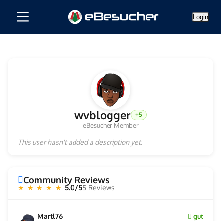
Login
wvblogger
+5
eBesucher Member
This user hasn't added a description yet.
Community Reviews
5.0/5
5 Reviews
★ ★ ★ ★ ★
Martl76
gut