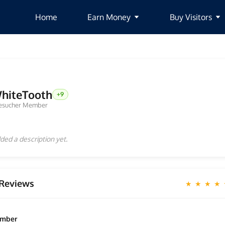
Home
Earn Money
Buy Visitors
hiteTooth
+9
esucher Member
ded a description yet.
Reviews
★ ★ ★ ★
ember