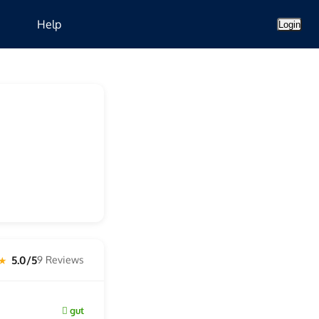
Help
Login
5.0/5
9 Reviews
 ★
gut