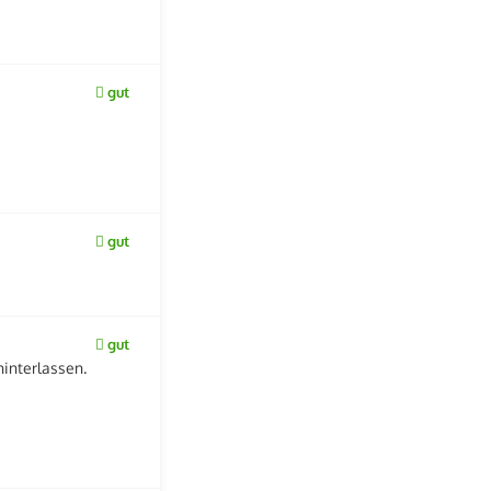
gut
gut
gut
interlassen.