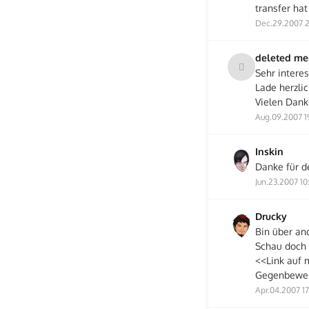
transfer ha
Dec.29.2007 
deleted m
Sehr intere
Lade herzli
Vielen Dank
Aug.09.2007 1
Inskin
Danke für d
Jun.23.2007 10
Drucky
Bin über an
Schau doch 
<<Link auf 
Gegenbewer
Apr.04.2007 17