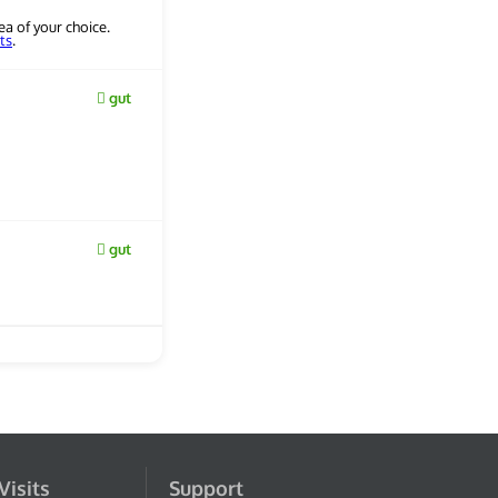
ea of your choice.
ts
.
gut
gut
Visits
Support