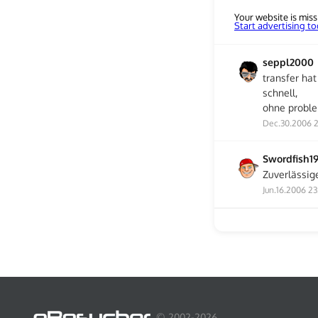
Your website is miss
Start advertising t
seppl2000
transfer hat
schnell,
ohne probl
Dec.30.2006 2
Swordfish1
Zuverlässige
Jun.16.2006 23:
© 2002-2026