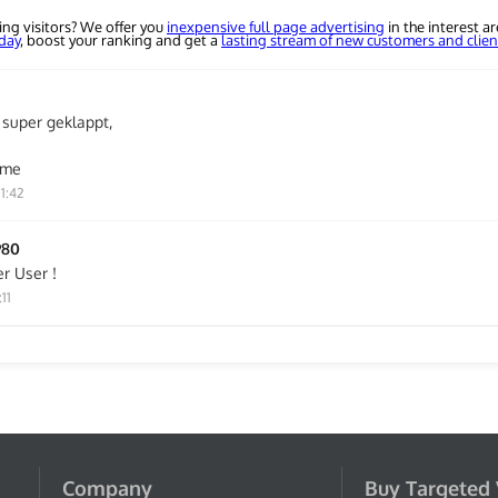
ing visitors? We offer you
inexpensive full page advertising
in the interest ar
oday
, boost your ranking and get a
lasting stream of new customers and clien
 super geklappt,
eme
1:42
980
r User !
11
Company
Buy Targeted 