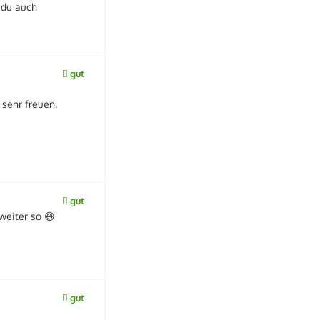
 du auch
gut
sehr freuen.
gut
 weiter so 😄
gut