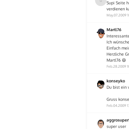
Supi Seite 
verdienen ka
May.07.2009 1
Martl76
Interessante
Ich wünsche
Einfach mei
Herzliche G
Martl76 😄
Feb.28.2009 1
konseyko
Du bist ein 
Gruss kons
Feb.04.2009 1
aggrosuper
super user