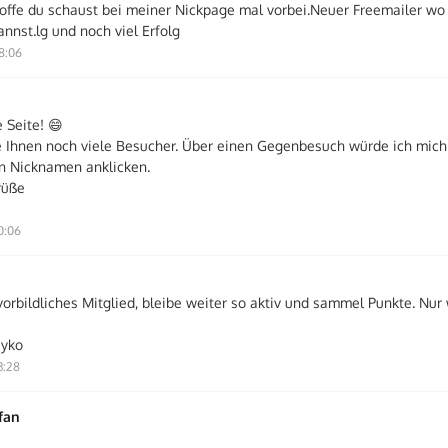
hoffe du schaust bei meiner Nickpage mal vorbei.Neuer Freemailer wo
nnst.lg und noch viel Erfolg
8:06
 Seite! 😄
 Ihnen noch viele Besucher. Über einen Gegenbesuch würde ich mich 
n Nicknamen anklicken.
rüße
0:06
vorbildliches Mitglied, bleibe weiter so aktiv und sammel Punkte. Nur
eyko
3:28
fan