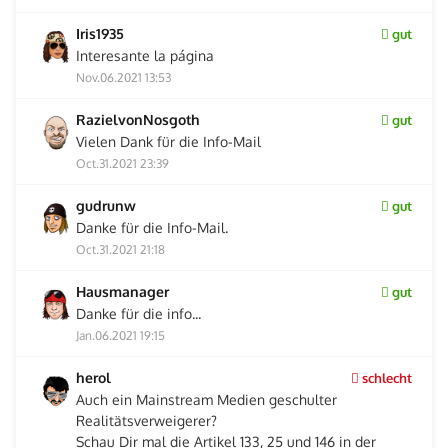
Iris1935
gut
Interesante la página
Nov.06.2021 13:53
RazielvonNosgoth
gut
Vielen Dank für die Info-Mail
Oct.31.2021 23:39
gudrunw
gut
Danke für die Info-Mail.
Oct.31.2021 21:18
Hausmanager
gut
Danke für die info...
Jan.06.2021 19:15
herol
schlecht
Auch ein Mainstream Medien geschulter
Realitätsverweigerer?
Schau Dir mal die Artikel 133, 25 und 146 in der