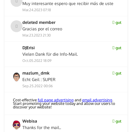
Muy interesante espero que recibir más de uste
Mar.24.2023 07:18
deleted member
gut
Gracias por el correo
Mar.23.2023 21:30
DJErisi
gut
Vielen Dank für die Info-Mail.
Oct.05.2022 18:09
mazlum_dmk
gut
Echt Geil : SUPER
Sep.25.2022 00:06
Cost-effective
full page advertising
and
email advertising
.
Start promoting your website today and allow our users to
discover your website!
Webisa
gut
Thanks for the mail..