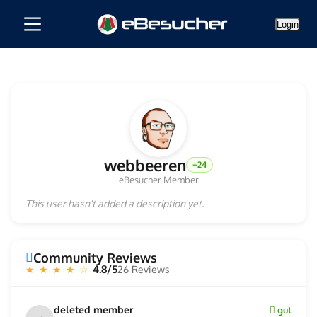
Login
webbeeren
+24
eBesucher Member
This user hasn't added a description yet.
Community Reviews
4.8/5
26 Reviews
★ ★ ★ ★ ☆
deleted member
gut