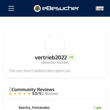
Login
vertrieb2022
+12
eBesucher Member
This user hasn't added a description yet.
Community Reviews
5.0/5
12 Reviews
★ ★ ★ ★ ★
Sascha_Fernandez
gut