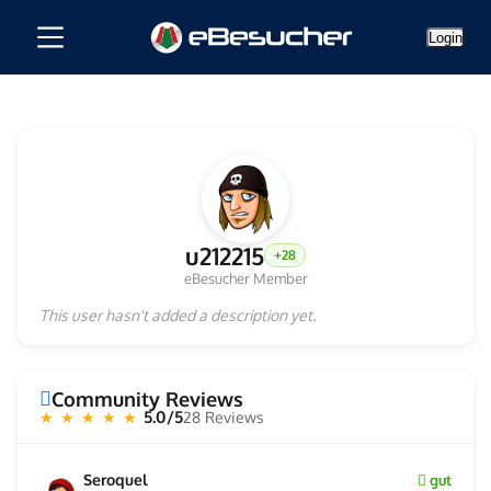
Login
u212215
+28
eBesucher Member
This user hasn't added a description yet.
Community Reviews
5.0/5
28 Reviews
★ ★ ★ ★ ★
Seroquel
gut