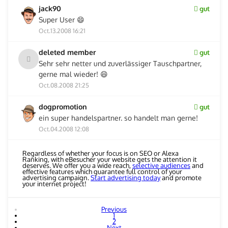
jack90
gut
Super User 😄
Oct.13.2008 16:21
deleted member
gut
Sehr sehr netter und zuverlässiger Tauschpartner,
gerne mal wieder! 😄
Oct.08.2008 21:25
dogpromotion
gut
ein super handelspartner. so handelt man gerne!
Oct.04.2008 12:08
Regardless of whether your focus is on SEO or Alexa
Ranking, with eBesucher your website gets the attention it
deserves. We offer you a wide reach,
selective audiences
and
effective features which guarantee full control of your
advertising campaign.
Start advertising today
and promote
your internet project!
Previous
1
2
Next