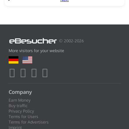
© 2002-2026
More visitors for your website
Company
Earn Money
Buy traffic
Privacy Policy
Terms for Users
Terms for Advertisers
Imprint