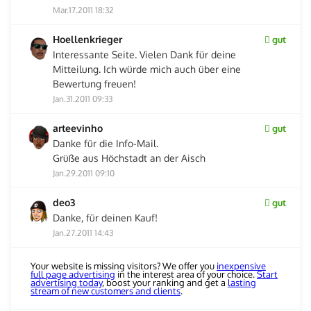
Mar.17.2011 18:32
Hoellenkrieger
gut
Interessante Seite. Vielen Dank für deine
Mitteilung. Ich würde mich auch über eine
Bewertung freuen!
Jan.31.2011 09:33
arteevinho
gut
Danke für die Info-Mail.
Grüße aus Höchstadt an der Aisch
Jan.29.2011 09:10
deo3
gut
Danke, für deinen Kauf!
Jan.27.2011 14:43
Your website is missing visitors? We offer you
inexpensive
full page advertising
in the interest area of your choice.
Start
advertising today
, boost your ranking and get a
lasting
stream of new customers and clients
.