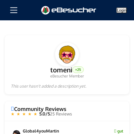
Login
tomeni
+25
eBesucher Member
This user hasn't added a description yet.
Community Reviews
5.0/5
25 Reviews
★ ★ ★ ★ ★
Global4youMartin
gut