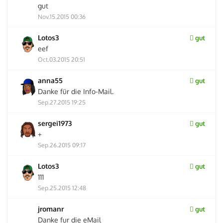
gut
Nov.15.2015 00:36
Lotos3
gut
eef
Oct.03.2015 20:51
anna55
gut
Danke für die Info-Mail.
Sep.27.2015 19:25
sergei1973
gut
+
Sep.26.2015 09:17
Lotos3
gut
111
Sep.25.2015 12:48
jromanr
gut
Danke fur die eMail