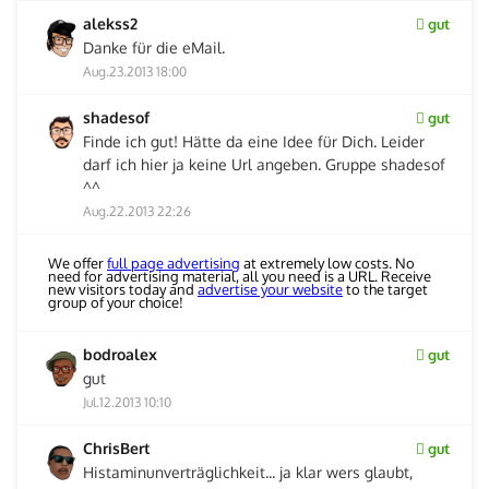
alekss2
gut
Danke für die eMail.
Aug.23.2013 18:00
shadesof
gut
Finde ich gut! Hätte da eine Idee für Dich. Leider
darf ich hier ja keine Url angeben. Gruppe shadesof
^^
Aug.22.2013 22:26
We offer
full page advertising
at extremely low costs. No
need for advertising material, all you need is a URL. Receive
new visitors today and
advertise your website
to the target
group of your choice!
bodroalex
gut
gut
Jul.12.2013 10:10
ChrisBert
gut
Histaminunverträglichkeit... ja klar wers glaubt,