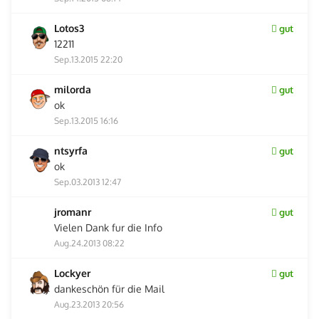
Lotos3
gut
12211
Sep.13.2015 22:20
milorda
gut
ok
Sep.13.2015 16:16
ntsyrfa
gut
ok
Sep.03.2013 12:47
jromanr
gut
Vielen Dank fur die Info
Aug.24.2013 08:22
Lockyer
gut
dankeschön für die Mail
Aug.23.2013 20:56