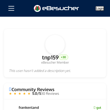
Login
tnp159
+30
eBesucher Member
This user hasn't added a description yet.
Community Reviews
5.0/5
30 Reviews
★ ★ ★ ★ ★
frankenland
gut