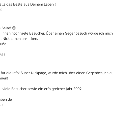
lls das Beste aus Deinem Leben !
:21
 Seite! 😄
 Ihnen noch viele Besucher. Über einen Gegenbesuch würde ich mich 
n Nicknamen anklicken.
rüße
9:53
 für die Info! Super Nickpage, würde mich über einen Gegenbesuch a
euen!
viele Besucher sowie ein erfolgreicher Jahr 2009!!!
aben de
:24