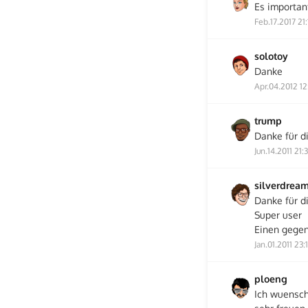
Es importan
Feb.17.2017 21:
solotoy
Danke
Apr.04.2012 12
trump
Danke für di
Jun.14.2011 21:
silverdrea
Danke für d
Super user
Einen gege
Jan.01.2011 23:
ploeng
Ich wuensch