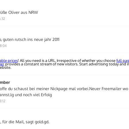
rüße Oliver aus NRW
6:32
, guten rutsch ins neue jahr 2011
8:04
able prices
! All you need is a URL. Irrespective of whether you choose
full pa
her
provides a constant stream of new visitors. Start advertising today and i
ebsite.
ember
hoffe du schaust bei meiner Nickpage mal vorbei.Neuer Freemailer wo
nnst.lg und noch viel Erfolg
8:12
für die Mail, sagt gold.gd.