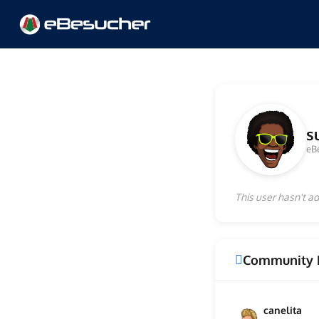
s
eB
This user hasn't ad
Community 
canelita