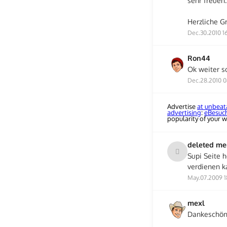
sehr freuen.
Herzliche G
Dec.30.2010 1
Ron44
Ok weiter so
Dec.28.2010 0
Advertise
at unbeat
advertising
:
eBesuc
popularity of your w
deleted m
Supi Seite 
verdienen ka
May.07.2009 1
mexl
Dankeschön, 