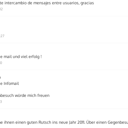
te intercambio de mensajes entre usuarios, gracias
12
:27
e mail und viel erfolg !
30
m
ie Infomail
nbesuch würde mich freuen
13
e ihnen einen guten Rutsch ins neue Jahr 2011. Über einen Gegenbes