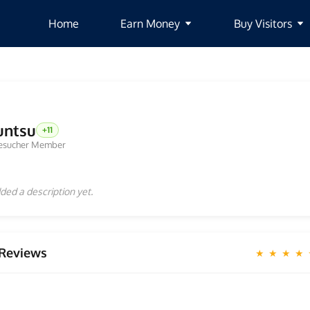
Home
Earn Money
Buy Visitors
untsu
+11
esucher Member
ded a description yet.
Reviews
★ ★ ★ ★