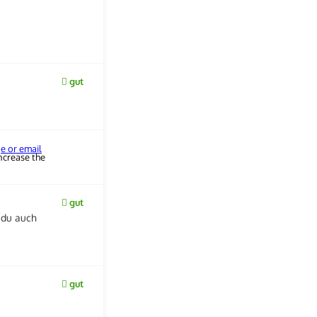
gut
ge or email
ncrease the
gut
 du auch
gut