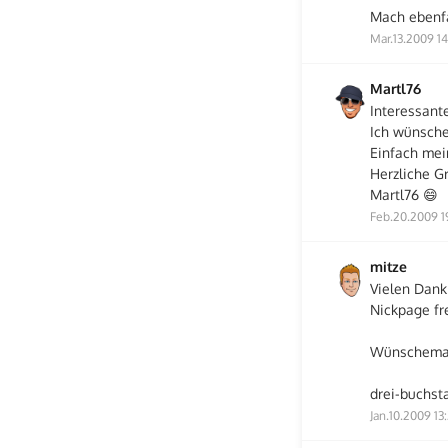
Mach ebenfa
Mar.13.2009 14
Martl76
Interessante
Ich wünsche
Einfach mei
Herzliche G
Martl76 😄
Feb.20.2009 1
mitze
Vielen Dank
Nickpage fr
Wünschemal 
drei-buchst
Jan.10.2009 13