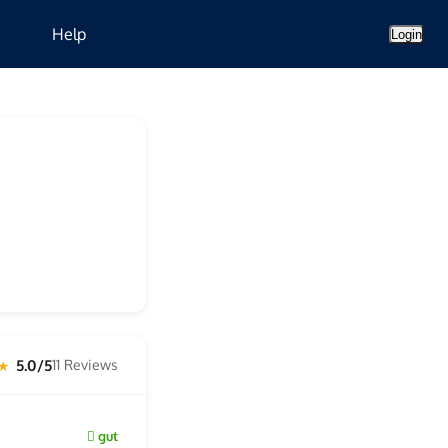
Help
Login
5.0/5
11 Reviews
 ★
gut