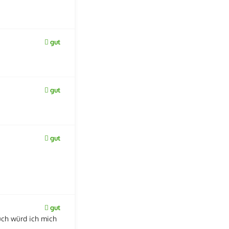
gut
gut
gut
gut
uch würd ich mich