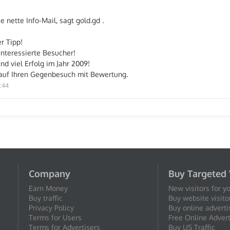
e nette Info-Mail, sagt gold.gd .
r Tipp!
interessierte Besucher!
nd viel Erfolg im Jahr 2009!
auf Ihren Gegenbesuch mit Bewertung.
2:44
Company
Buy Targeted 
Earn Money
New visitors for y
Buy traffic
Buy website visito
Privacy Policy
Buy online adverti
Terms for Users
Free Online Advert
Terms for Advertisers
Buy US Traffic