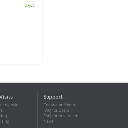
gut
Visits
Support
our website
Contact and help
rs
FAQ for Users
sing
FAQ for Advertisers
ising
News