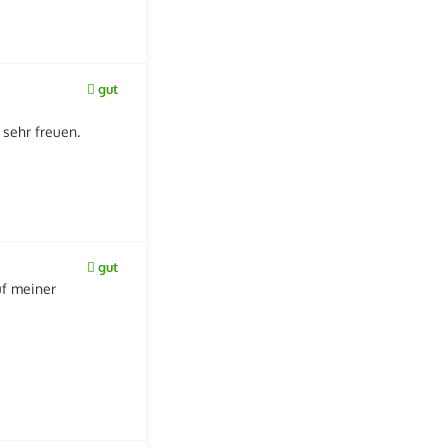
gut
sehr freuen.
gut
uf meiner