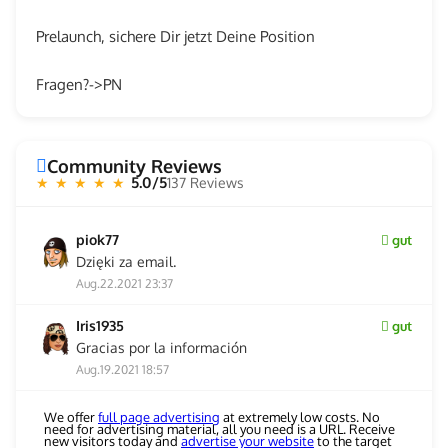
Prelaunch, sichere Dir jetzt Deine Position
Fragen?->PN
Community Reviews
5.0/5
137 Reviews
★ ★ ★ ★ ★
piok77
gut
Dzięki za email.
Aug.22.2021 23:37
Iris1935
gut
Gracias por la información
Aug.19.2021 18:57
We offer
full page advertising
at extremely low costs. No
need for advertising material, all you need is a URL. Receive
new visitors today and
advertise your website
to the target