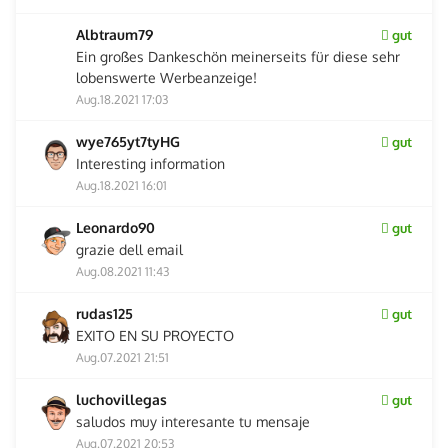
Albtraum79
gut
Ein großes Dankeschön meinerseits für diese sehr
lobenswerte Werbeanzeige!
Aug.18.2021 17:03
wye765yt7tyHG
gut
Interesting information
Aug.18.2021 16:01
Leonardo90
gut
grazie dell email
Aug.08.2021 11:43
rudas125
gut
EXITO EN SU PROYECTO
Aug.07.2021 21:51
luchovillegas
gut
saludos muy interesante tu mensaje
Aug.07.2021 20:53