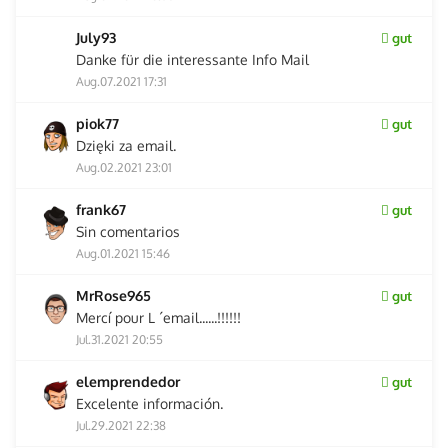
July93
gut
Danke für die interessante Info Mail
Aug.07.2021 17:31
piok77
gut
Dzięki za email.
Aug.02.2021 23:01
frank67
gut
Sin comentarios
Aug.01.2021 15:46
MrRose965
gut
Mercí pour L ´email......!!!!!!
Jul.31.2021 20:55
elemprendedor
gut
Excelente información.
Jul.29.2021 22:38