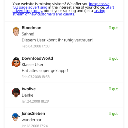
Your website is missing visitors? We offer you
inexpensive
full page advertising
in the interest area of your choice.
Start
advertising today
, boost your ranking and get a
lasting
stream of new customers and clients
.
Bloodman
gut
Sahne!
Diesem User könnt ihr ruhig vertrauen!
Feb.04.2008 17:03
DownloadWorld
gut
Klasse User!
Hat alles super geklappt!
Feb.03.2008 18:58
twofive
gut
Danke!
Jan.24.2008 18:29
JonasSieben
gut
wunderbar
Jan.16.2008 17:24