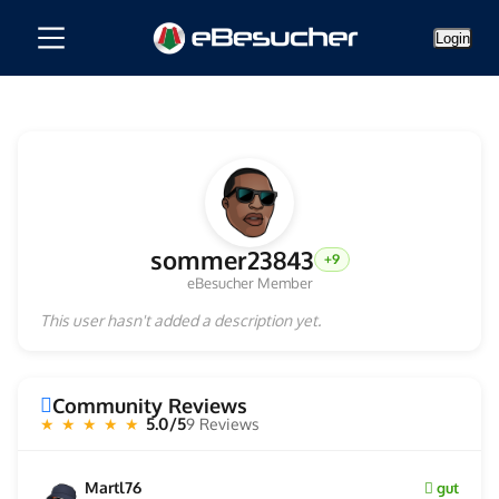
Login
sommer23843
+9
eBesucher Member
This user hasn't added a description yet.
Community Reviews
5.0/5
9 Reviews
★ ★ ★ ★ ★
Martl76
gut