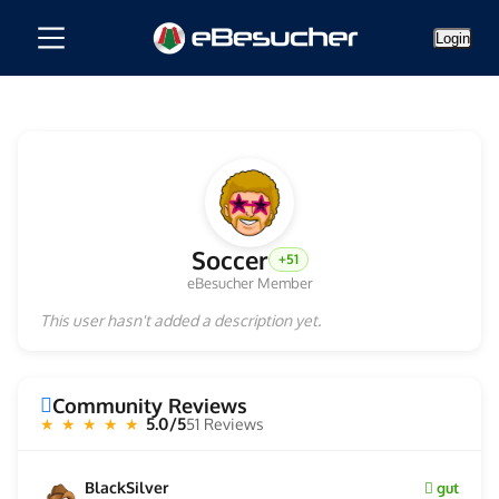
Login
Soccer
+51
eBesucher Member
This user hasn't added a description yet.
Community Reviews
5.0/5
51 Reviews
★ ★ ★ ★ ★
BlackSilver
gut