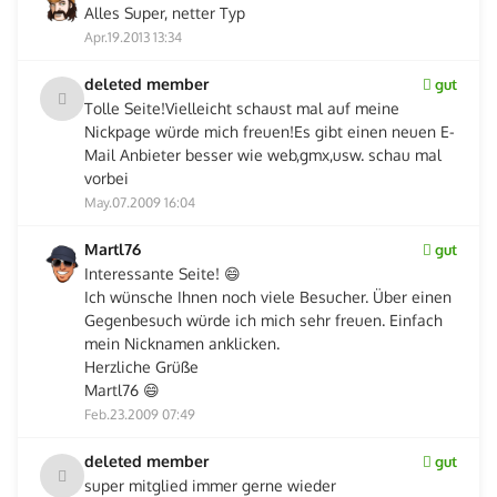
Alles Super, netter Typ
Apr.19.2013 13:34
deleted member
gut
Tolle Seite!Vielleicht schaust mal auf meine
Nickpage würde mich freuen!Es gibt einen neuen E-
Mail Anbieter besser wie web,gmx,usw. schau mal
vorbei
May.07.2009 16:04
Martl76
gut
Interessante Seite! 😄
Ich wünsche Ihnen noch viele Besucher. Über einen
Gegenbesuch würde ich mich sehr freuen. Einfach
mein Nicknamen anklicken.
Herzliche Grüße
Martl76 😄
Feb.23.2009 07:49
deleted member
gut
super mitglied immer gerne wieder