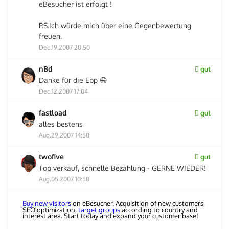
eBesucher ist erfolgt !
P.S.Ich würde mich über eine Gegenbewertung
freuen.
Dec.19.2007 20:50
nBd
gut
Danke für die Ebp 😄
Dec.12.2007 17:04
fastload
gut
alles bestens
Aug.29.2007 14:50
twofive
gut
Top verkauf, schnelle Bezahlung - GERNE WIEDER!
Aug.05.2007 10:50
Buy new visitors
on eBesucher. Acquisition of new customers,
SEO optimization,
target groups
according to country and
interest area. Start today and expand your customer base!