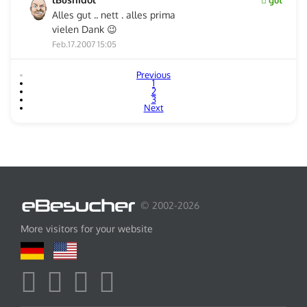
Alles gut .. nett . alles prima
vielen Dank 😉
Feb.17.2007 15:05
Previous
1
2
3
Next
© 2002-2026
More visitors for your website