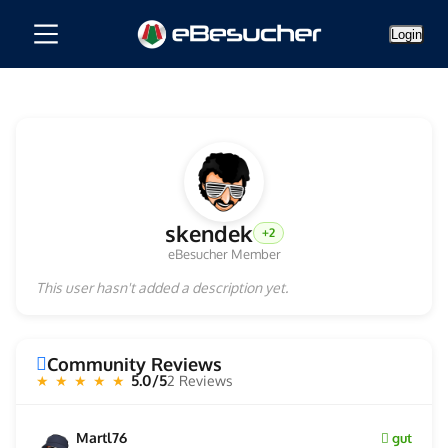
Login
skendek
+2
eBesucher Member
This user hasn't added a description yet.
Community Reviews
5.0/5
2 Reviews
★ ★ ★ ★ ★
Martl76
gut