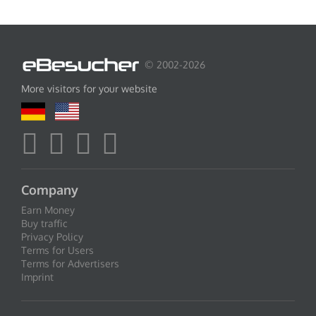
© 2002-2026
More visitors for your website
Company
Earn Money
Buy traffic
Privacy Policy
Terms for Users
Terms for Advertisers
Imprint