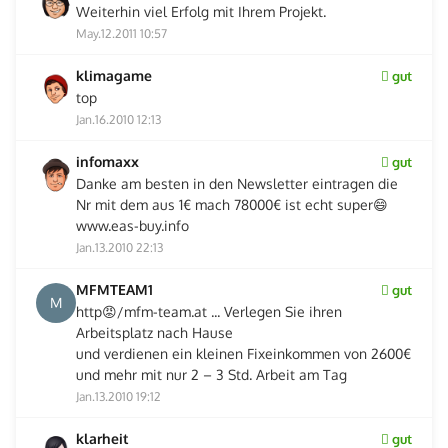
Weiterhin viel Erfolg mit Ihrem Projekt.
May.12.2011 10:57
klimagame
gut
top
Jan.16.2010 12:13
infomaxx
gut
Danke am besten in den Newsletter eintragen die
Nr mit dem aus 1€ mach 78000€ ist echt super😄
www.eas-buy.info
Jan.13.2010 22:13
MFMTEAM1
gut
M
http😡/mfm-team.at ... Verlegen Sie ihren
Arbeitsplatz nach Hause
und verdienen ein kleinen Fixeinkommen von 2600€
und mehr mit nur 2 – 3 Std. Arbeit am Tag
Jan.13.2010 19:12
klarheit
gut