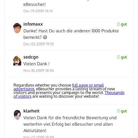
eBesucher!
Dec.19.2009 16:14
infomaxx
gut
Danke! Hast Du auch die anderen 1000 Produkte
bemerkt? 😄
Dec.02.2009 19:10
sedcgn
gut
Vielen Dank !
Nov.30.2009 18:56
Regardless whether you choose
full page or email
advertising
, eBesucher provides a lasting stream of new
visitors and presents your campaign to the world.
Thousands
of visitors
are waiting to discover your website!
klarheit
gut
Vielen Dank für die freundliche Bewertung und
weiterhin viel Erfolg bei eBesucher und allen
Aktivitäten!
Nov.23.2009 19:49