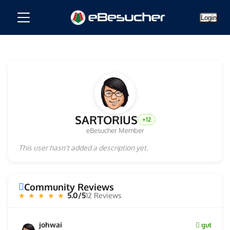
Login
SARTORIUS
+12
eBesucher Member
This user hasn't added a description yet.
Community Reviews
5.0/5
12 Reviews
★ ★ ★ ★ ★
johwai
gut