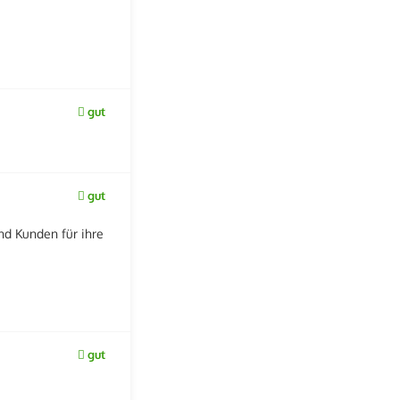
gut
gut
nd Kunden für ihre
gut