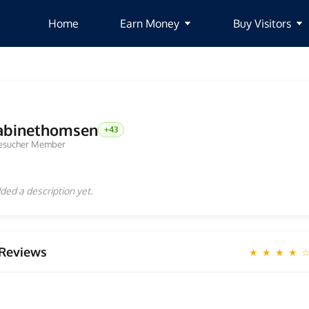
Home
Earn Money
Buy Visitors
abinethomsen
+43
esucher Member
ded a description yet.
Reviews
★ ★ ★ ★ 