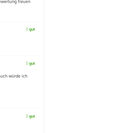
Bewertung freuen
gut
gut
such würde ich
gut