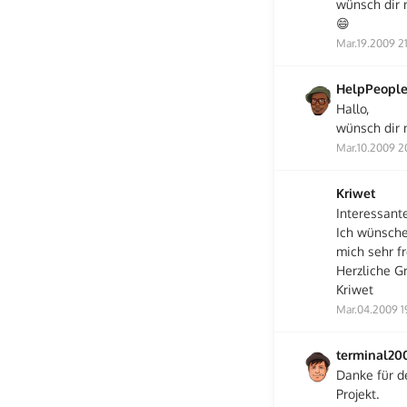
wünsch dir 
😄
Mar.19.2009 21
HelpPeopl
Hallo,
wünsch dir 
Mar.10.2009 2
Kriwet
Interessante
Ich wünsche
mich sehr f
Herzliche G
Kriwet
Mar.04.2009 1
terminal20
Danke für d
Projekt.