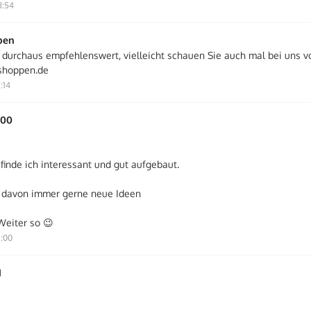
8:54
pen
, durchaus empfehlenswert, vielleicht schauen Sie auch mal bei uns v
shoppen.de
:14
00
finde ich interessant und gut aufgebaut.
r davon immer gerne neue Ideen
eiter so 😉
1:00
1