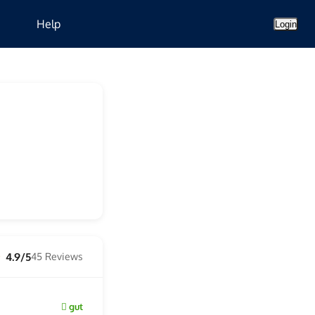
Help
Login
4.9/5
45 Reviews
☆
gut