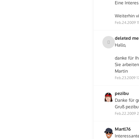
Eine Interes
Weiterhin vi
Feb.24.2009 11
deleted m
Hallo,
danke für I
Sie arbeiten
Martin
Feb.23.2009 1
pezibu
Danke für g
Gruß pezibu
Feb.22.2009 2
Martl76
Interessant