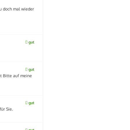
au doch mal wieder
gut
gut
t Bitte auf meine
gut
ür Sie.
gut