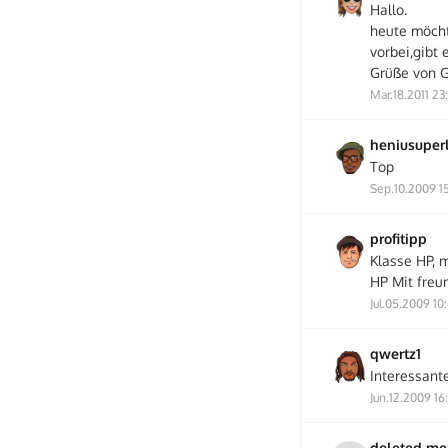
Hallo.
heute möcht
vorbei,gibt 
Grüße von G
Mar.18.2011 23
heniusuper
Top
Sep.10.2009 1
profitipp
Klasse HP, m
HP Mit freu
Jul.05.2009 10
qwertz1
Interessante
Jun.12.2009 16
deleted m