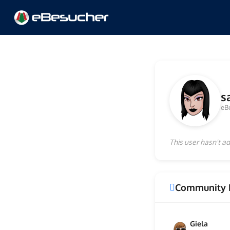
s
eB
This user hasn't ad
Community 
Giela