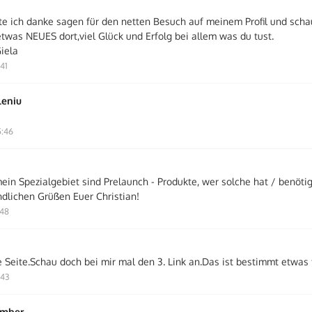
e ich danke sagen für den netten Besuch auf meinem Profil und sch
etwas NEUES dort,viel Glück und Erfolg bei allem was du tust.
iela
:41
leniu
5:46
ein Spezialgebiet sind Prelaunch - Produkte, wer solche hat / benötig
ndlichen Grüßen Euer Christian!
:48
 Seite.Schau doch bei mir mal den 3. Link an.Das ist bestimmt etwas f
:43
ember