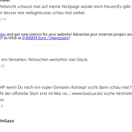
!Vielleicht schaust mal auf meine Nickpage würde mich freuen!Es gibt
er besser wie web,gmx,usw. schau mal vorbei
5:46
oday
and get new visitors for your website! Advertise your internet project a
r as little as
0,00004 Euro / impression
!
n ein Versehen. Wünschen weiterhin viel Glück.
:28
 HP wenn Du noch ein super Geniales Konzept sucht dann schau mal hi
l der offizielle Start erst im Mai ist...: www.GooLux.biz suche Vertrie
eu
:31
eInGaza