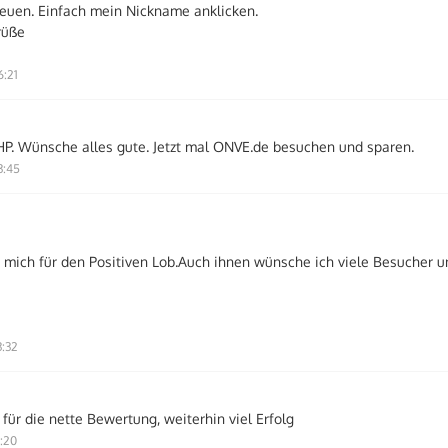
reuen. Einfach mein Nickname anklicken.
rüße
6:21
e HP. Wünsche alles gute. Jetzt mal ONVE.de besuchen und sparen.
3:45
 mich für den Positiven Lob.Auch ihnen wünsche ich viele Besucher u
3:32
für die nette Bewertung, weiterhin viel Erfolg
1:20