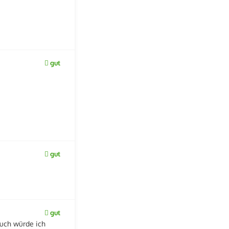
gut
gut
gut
such würde ich