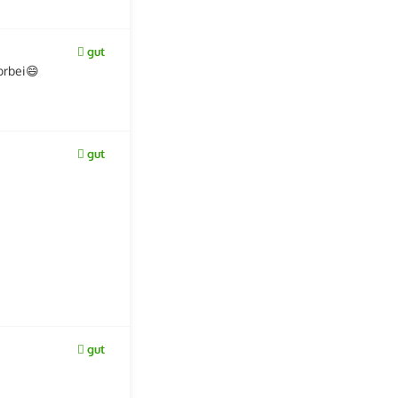
gut
orbei😄
gut
gut