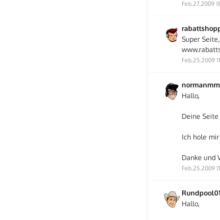
Feb.27.2009 1
rabattshop
Super Seite
www.rabatt
Feb.25.2009 11
normanmm
Hallo,
Deine Seite 
Ich hole mi
Danke und W
Feb.25.2009 1
Rundpool0
Hallo,