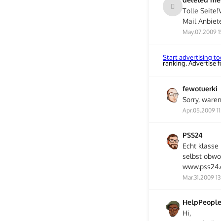
Tolle Seite
Mail Anbiet
May.07.2009 1
Start advertising t
ranking. Advertise fo
fewotuerki
Sorry, ware
Apr.05.2009 11
PSS24
Echt klasse
selbst obwoh
www.pss24.
Mar.31.2009 13
HelpPeopl
Hi,