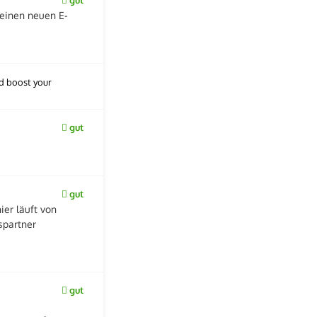
 einen neuen E-
nd boost your
gut
gut
er läuft von
bspartner
gut