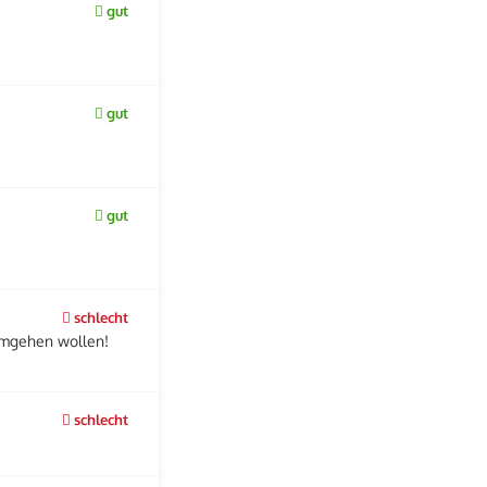
gut
gut
gut
schlecht
umgehen wollen!
schlecht