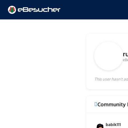
r
eB
This user hasn't ad
Community 
babik111