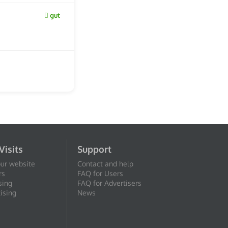
gut
Visits
Support
our website
Contact and help
rs
FAQ for Users
sing
FAQ for Advertisers
ising
News