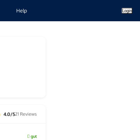
Help
Login
4.0/5
21 Reviews
 ☆
gut