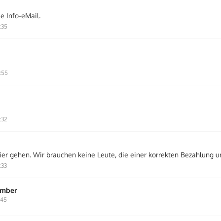
e Info-eMail.
:35
:55
:32
ier gehen. Wir brauchen keine Leute, die einer korrekten Bezahlung 
:33
ember
:45