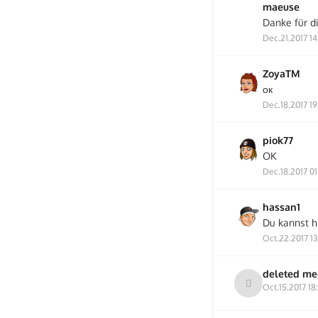
maeuse
Danke für di
Dec.21.2017 14
ZoyaTM
ок
Dec.18.2017 19
piok77
OK
Dec.18.2017 01
hassan1
Du kannst h
Oct.22.2017 13
deleted m
Oct.15.2017 18