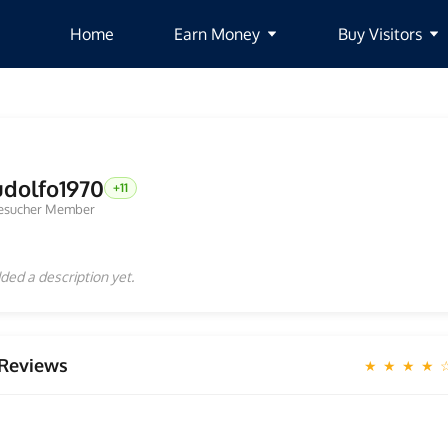
Home
Earn Money
Buy Visitors
udolfo1970
+11
esucher Member
ded a description yet.
Reviews
★ ★ ★ ★