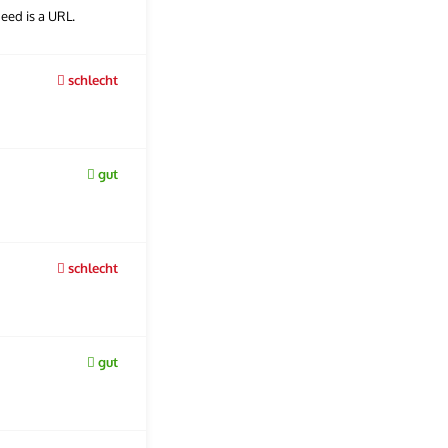
eed is a URL.
schlecht
gut
schlecht
gut