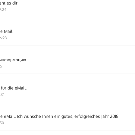
eht es dir
9:24
e Mail.
6:23
а информацию
55
für die eMail.
:01
e eMail. Ich wünsche Ihnen ein gutes, erfolgreiches Jahr 2018.
:50