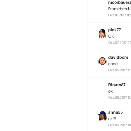
moorbauer
Framebrech
Oct.10.2017 10
piok77
OK
Oct.07.2017 22
davidbom
good
Oct.05.2017 17
Rinato67
ok
Oct.05.2017 11
anna55
ok!!!
Oct.05.2017 1