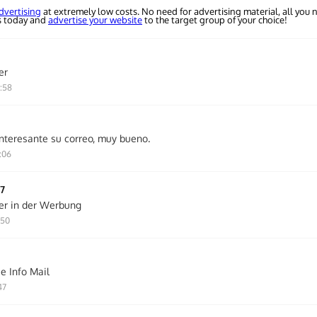
dvertising
at extremely low costs. No need for advertising material, all you n
s today and
advertise your website
to the target group of your choice!
er
8:58
nteresante su correo, muy bueno.
:06
7
er in der Werbung
:50
e Info Mail
47