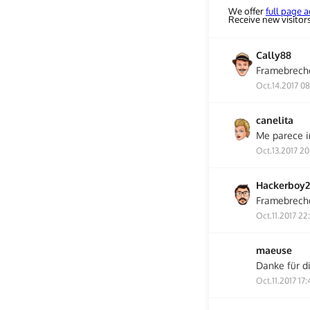
We offer
full page a
Receive new visitor
Cally88
Framebrech
Oct.14.2017 0
canelita
Me parece i
Oct.13.2017 20
Hackerboy2
Framebrech
Oct.11.2017 22
maeuse
Danke für di
Oct.11.2017 17: