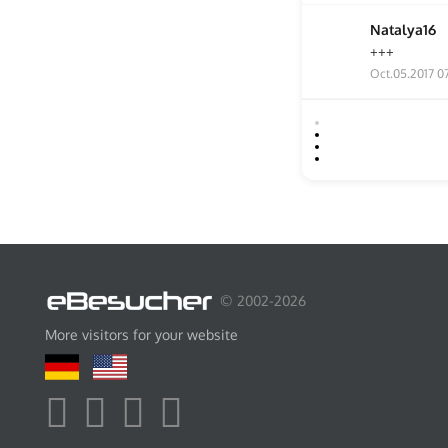
Natalya16
+++
Oct.05.2017 0
© 2002-2026
More visitors for your website