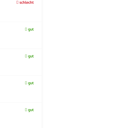
schlecht
gut
gut
gut
gut