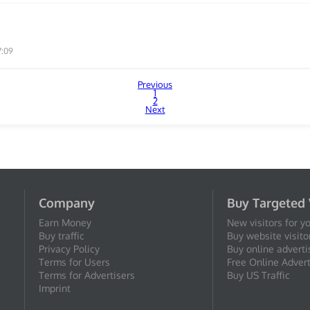
7:09
Previous
1
2
Next
Company
Buy Targeted 
Earn Money
New visitors for y
Buy traffic
Buy website visito
Privacy Policy
Buy online adverti
Terms for Users
Free Online Advert
Terms for Advertisers
Buy US Traffic
Imprint