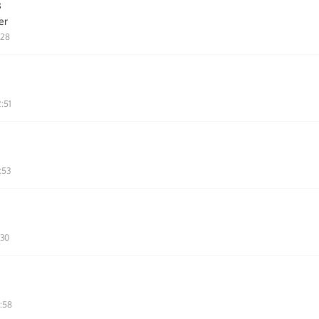
3
er
:28
:51
:53
:30
0:58