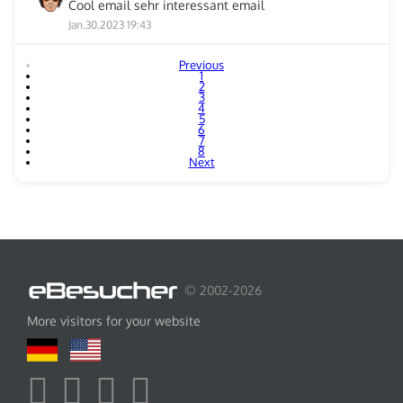
Cool email sehr interessant email
Jan.30.2023 19:43
Previous
1
2
3
4
5
6
7
8
Next
© 2002-2026
More visitors for your website