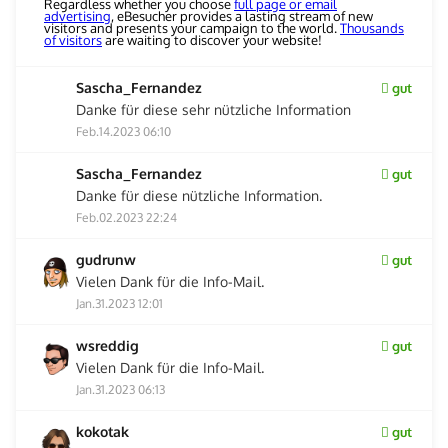
Regardless whether you choose
full page or email
advertising
, eBesucher provides a lasting stream of new
visitors and presents your campaign to the world.
Thousands
of visitors
are waiting to discover your website!
Sascha_Fernandez
gut
Danke für diese sehr nützliche Information
Feb.14.2023 06:10
Sascha_Fernandez
gut
Danke für diese nützliche Information.
Feb.02.2023 22:24
gudrunw
gut
Vielen Dank für die Info-Mail.
Jan.31.2023 12:01
wsreddig
gut
Vielen Dank für die Info-Mail.
Jan.31.2023 06:13
kokotak
gut