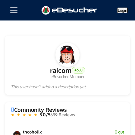
Login
raicom
+638
eBesucher Member
This user hasn't added a description yet.
Community Reviews
5.0/5
639 Reviews
★ ★ ★ ★ ★
thcoholix
gut