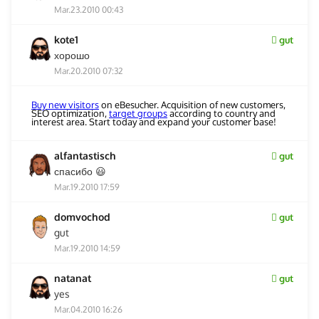
Mar.23.2010 00:43
kote1
gut
хорошо
Mar.20.2010 07:32
Buy new visitors
on eBesucher. Acquisition of new customers,
SEO optimization,
target groups
according to country and
interest area. Start today and expand your customer base!
alfantastisch
gut
спасибо 😃
Mar.19.2010 17:59
domvochod
gut
gut
Mar.19.2010 14:59
natanat
gut
yes
Mar.04.2010 16:26