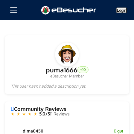
Login
puma1666
+10
eBesucher Member
This user hasn't added a description yet.
Community Reviews
5.0/5
11 Reviews
★ ★ ★ ★ ★
dima0450
gut