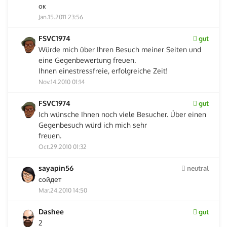
ок
Jan.15.2011 23:56
FSVC1974
gut
Würde mich über Ihren Besuch meiner Seiten und
eine Gegenbewertung freuen.
Ihnen einestressfreie, erfolgreiche Zeit!
Nov.14.2010 01:14
FSVC1974
gut
Ich wünsche Ihnen noch viele Besucher. Über einen
Gegenbesuch würd ich mich sehr
freuen.
Oct.29.2010 01:32
sayapin56
neutral
сойдет
Mar.24.2010 14:50
Dashee
gut
2