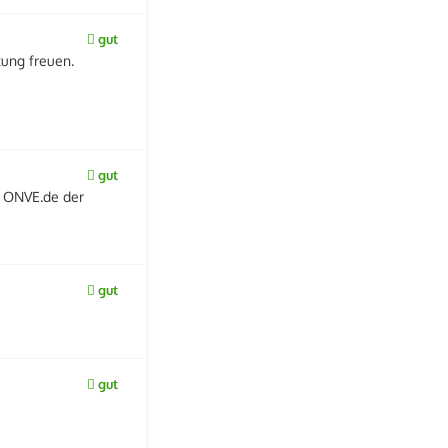
gut
tung freuen.
gut
. ONVE.de der
gut
gut