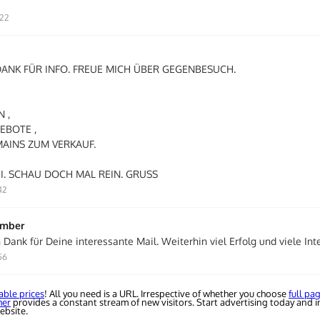
:22
 DANK FÜR INFO. FREUE MICH ÜBER GEGENBESUCH.
 ,
EBOTE ,
MAINS ZUM VERKAUF.
I. SCHAU DOCH MAL REIN. GRUSS
42
ember
n Dank für Deine interessante Mail. Weiterhin viel Erfolg und viele In
56
able prices
! All you need is a URL. Irrespective of whether you choose
full pa
her
provides a constant stream of new visitors. Start advertising today and i
ebsite.