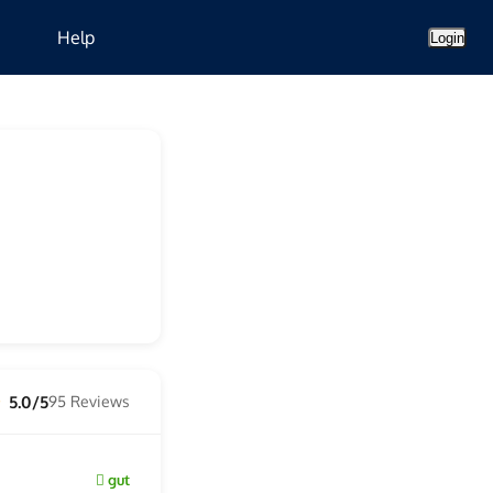
Help
Login
5.0/5
95 Reviews
★
gut