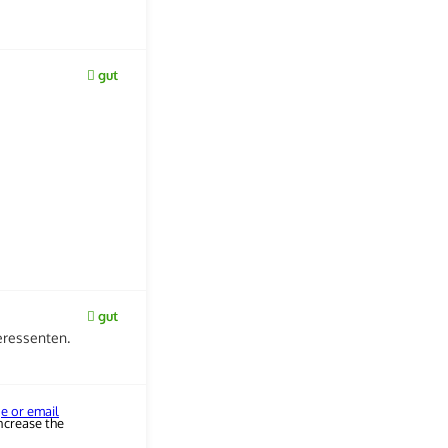
gut
gut
teressenten.
ge or email
ncrease the