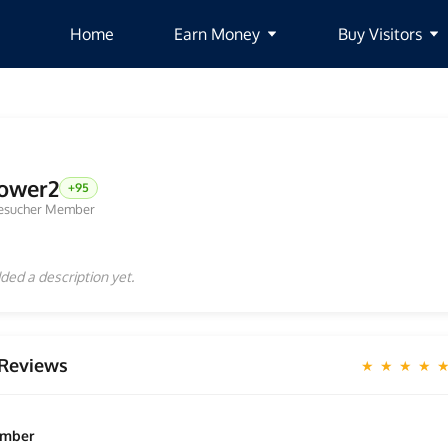
Home
Earn Money
Buy Visitors
ower2
+95
esucher Member
ded a description yet.
Reviews
★ ★ ★ ★ 
ember