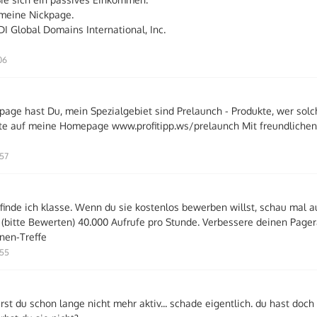
meine Nickpage.
GDI Global Domains International, Inc.
06
age hast Du, mein Spezialgebiet sind Prelaunch - Produkte, wer solc
tte auf meine Homepage www.profitipp.ws/prelaunch Mit freundliche
:57
finde ich klasse. Wenn du sie kostenlos bewerben willst, schau mal 
(bitte Bewerten) 40.000 Aufrufe pro Stunde. Verbessere deinen Page
nen-Treffe
:55
arst du schon lange nicht mehr aktiv... schade eigentlich. du hast doch 