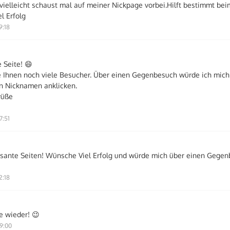
 vielleicht schaust mal auf meiner Nickpage vorbei.Hilft bestimmt bei
l Erfolg
9:18
 Seite! 😄
 Ihnen noch viele Besucher. Über einen Gegenbesuch würde ich mich 
n Nicknamen anklicken.
rüße
7:51
ssante Seiten! Wünsche Viel Erfolg und würde mich über einen Gegen
2:18
e wieder! 😉
9:00