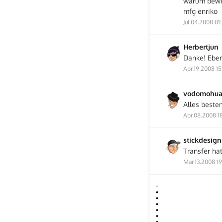
warum bewir
mfg enriko
Jul.04.2008 01
Herbertjun
Danke! Ebenf
Apr.19.2008 15
vodomohu
Alles besten
Apr.08.2008 1
stickdesign
Transfer ha
Mar.13.2008 19