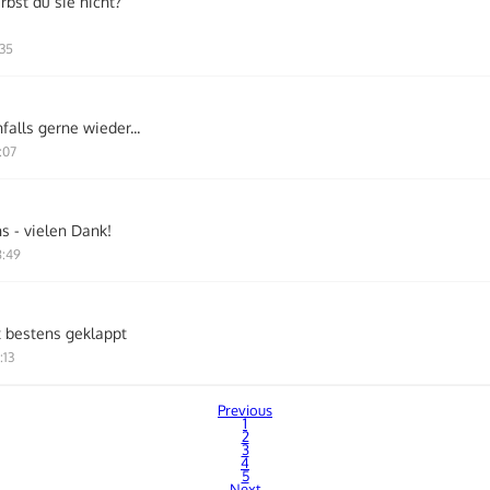
bst du sie nicht?
:35
alls gerne wieder...
:07
a
s - vielen Dank!
8:49
t bestens geklappt
:13
Previous
1
2
3
4
5
Next