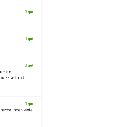
gut
gut
gut
 meiner
aufsstadt mit
gut
ünsche Ihnen viele