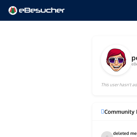
p
eB
This user hasn't ad
Community 
deleted m