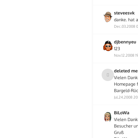
steveesvk
danke. hat 
Dec.03.2008 
djbennyeu
123
Nov.12.2008 19
deleted m
Vielen Dank
Homepage fr
Bargeld-Rüc
Jul.24.2008 20
BiLoWa
Vielen Dank 
Besucher un
Gruß