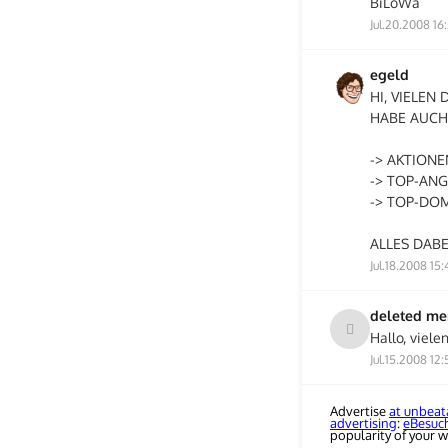
BiLoWa
Jul.20.2008 16
egeld
HI, VIELEN
HABE AUCH
-> AKTIONEN
-> TOP-ANG
-> TOP-DO
ALLES DABE
Jul.18.2008 15:
deleted m
Hallo, viele
Jul.15.2008 12:
Advertise
at unbeat
advertising
:
eBesuc
popularity of your w