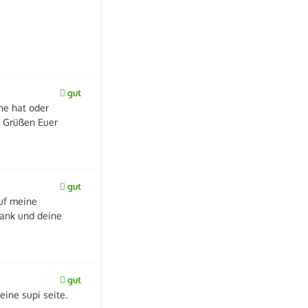
gut
he hat oder
n Grüßen Euer
gut
auf meine
rank und deine
gut
eine supi seite.