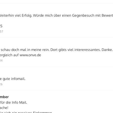
 Weiterhin viel Erfolg. Würde mich über einen Gegenbesuch mit Bewer
BS
:57
 schau doch mal in meine rein. Dort gibts viel intereressantes. Danke
ergleich auf www.onve.de
14
e gute infomail.
26
ember
für die Info Mail.
Sache!
Sie sich ein passives Einkommen.