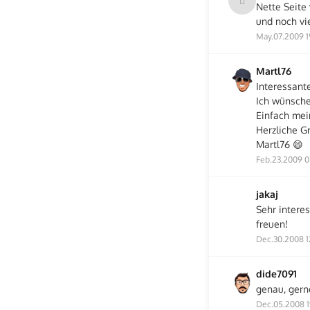
Nette Seite
und noch vie
May.07.2009 1
Martl76
Interessante
Ich wünsche
Einfach mei
Herzliche G
Martl76 😄
Feb.23.2009 0
jakaj
Sehr intere
freuen!
Dec.30.2008 1
dide7091
genau, gern
Dec.05.2008 1