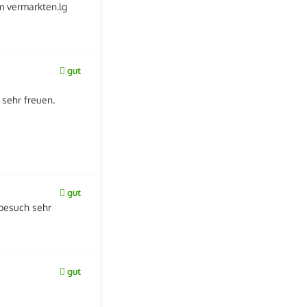
m vermarkten.lg
gut
sehr freuen.
gut
besuch sehr
gut