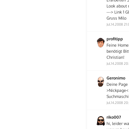
Look about 
---> Link 1 
Gruss Milo
Jul.14.2008 21:
profitipp
Feine Homep
benötigt Bi
Christian!
Jul.14.2008 20
Geronimo
Deine Page 
>Nickpage< 
Suchmaschi
Jul.14.2008 20
riko007
hi, leider w