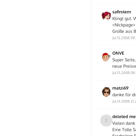
safirstern
Klingt gut.
<Nickpage>
Grüße aus 
Jul.15.2008 09
ONVE
Super Seite,
neue Preisv
Jul.15.2008 08:
matzi69
danke für di
Jul.14.2008 21:
deleted m
Vielen dank 
Eine Tolle 
Erarbeiten 