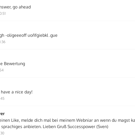
nswer, go ahead
0:51
gh -oligeeeoff uoñfgiebkl .gue
8:36
ie Bewertung
:54
, have a nice day!
:45
er
einen Like, melde dich mal bei meinem Webniar an wenn du magst ka
h sprachiges anbieten. Lieben Gruß Successpower (Sven)
:30