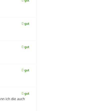
gut
gut
gut
gut
gut
nn ich die auch