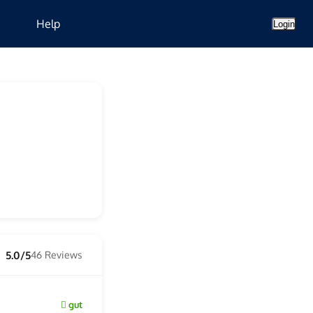
Help
Login
5.0/5
46 Reviews
★
gut