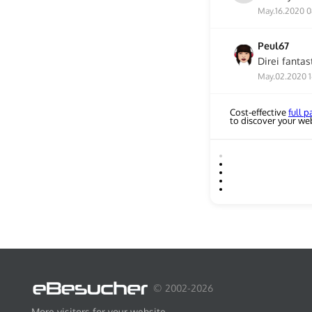
May.16.2020 0
Peul67
Direi fantas
May.02.2020 1
Cost-effective
full 
to discover your we
© 2002-2026
More visitors for your website