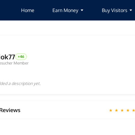
Home
Earn Money
Buy Visitors
iok77
+46
esucher Member
ded a description yet.
Reviews
★ ★ ★ ★ 