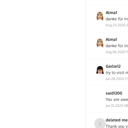
Alma1
danke für I
Aug.24.2020 2
Alma1
danke für in
Aug.06.2020 1
Gerlie12
try to visit m
Jun.28.2020 17
said1200
You are awe
Jun.15.2020 0
deleted m
Thank you ve