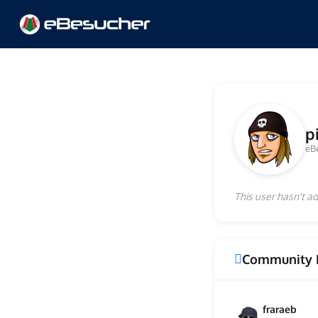
p
eB
This user hasn't ad
Community 
fraraeb