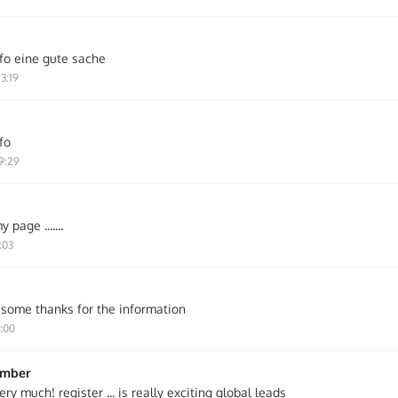
nfo eine gute sache
3:19
fo
9:29
y page .......
:03
some thanks for the information
8:00
ember
ry much! register ... is really exciting global leads