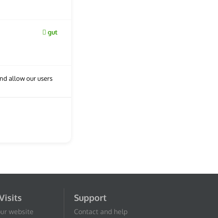
gut
nd allow our users
Visits
Support
our website
Contact and help