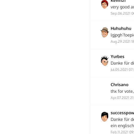
Kevin21
very good a
Sep.06.2021 0
Huhuhuhu
lgjpgh´foepi
Aug.29.2021 1
Yurbes
Danke für d
Jul.05.2021 07
Chrisano
thx for vote
Apr.07.2021 21
successpow
Danke für d
ein englisc
Feb.11.2021 09