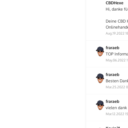
CBDHexe
Hi, danke f
Deine CBD 
Onlinehande
Aug.19.2022 18
fraraeb
TOP Informa
May.06.2022 1
fraraeb
Besten Dank
Mar.25.2022 0
fraraeb
vielen dank 
Mar.12.2022 1