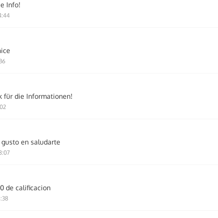
e Info!
4:44
nice
:36
 für die Informationen!
:02
gusto en saludarte
8:07
0 de calificacion
8:38