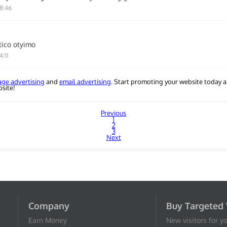
8:46
tico otyimo
4:11
page advertising
and
email advertising
. Start promoting your website today a
bsite!
Previous
1
2
3
Next
Company
Buy Targeted 
Earn Money
New visitors for y