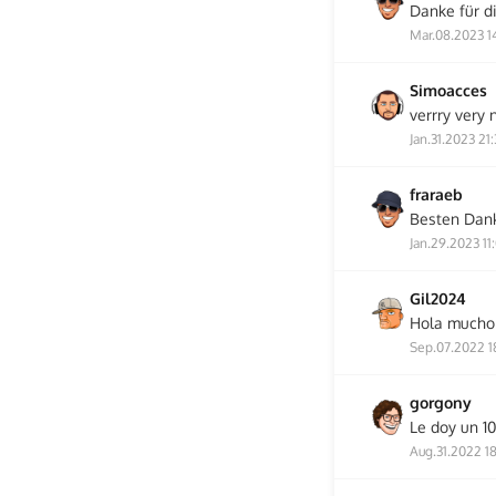
Danke für di
Mar.08.2023 1
Simoacces
verrry very 
Jan.31.2023 21
fraraeb
Besten Dank
Jan.29.2023 11
Gil2024
Hola mucho 
Sep.07.2022 1
gorgony
Le doy un 10
Aug.31.2022 1