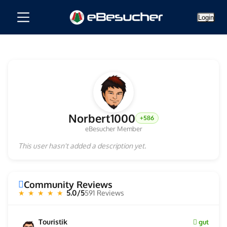
Login
Norbert1000
+586
eBesucher Member
This user hasn't added a description yet.
Community Reviews
5.0/5
591 Reviews
★ ★ ★ ★ ★
Touristik
gut