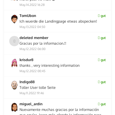
May.14.2022 16:28
TomUbon
gut
Ich wuerde die Landingpage etwas abspecken!
May.13.2022 04:50
deleted member
gut
Gracias por la informacion.!!
May.12.2022 06:00
krisdur8
gut
thanks , very interesting information
May.12.2022 00:45
Indigo88
gut
Toller User tolle Seite
May.11.2022 19:46
miguel_ardin
gut
Nuevamente muchas gracias por la información
que envías, leere más afondo la información para