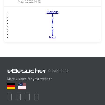
May.10.2022 14:43
Previous
1
2
3
4
5
6
7
8
Next
© 2002-2026
More visitors for your website