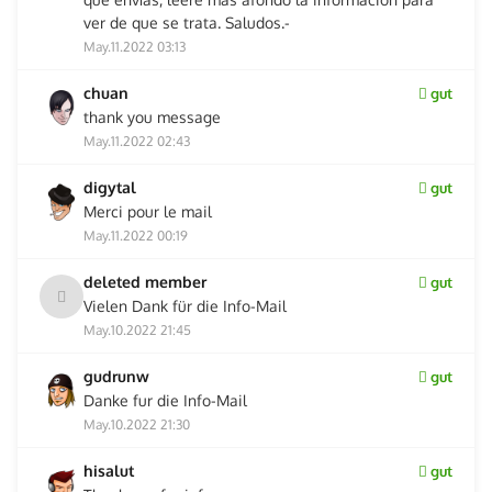
ver de que se trata. Saludos.-
May.11.2022 03:13
chuan
gut
thank you message
May.11.2022 02:43
digytal
gut
Merci pour le mail
May.11.2022 00:19
deleted member
gut
Vielen Dank für die Info-Mail
May.10.2022 21:45
gudrunw
gut
Danke fur die Info-Mail
May.10.2022 21:30
hisalut
gut