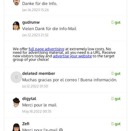
Danke für die Info.
Jan.16.2023 15:26
gudrunw
gut
Vielen Dank für die Info-Mail
Jan.12.2023 21:32
We offer
full page advertising
at extremely low costs. No
need for advertising material, all you need is a URL. Receive
new visitors today and
advertise your website
to the target
group of your choice!
deleted member
gut
Muchas gracias por el correo ! Buena información.
Jul.12.2022 01:50
digytal
gut
Merci pour le mail
May.18.2022 00:35
Zefi
gut
Merci pour l'e-mail 😄