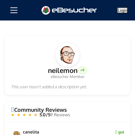
Login
neilemon
+9
eBesucher Member
This user hasn't added a description yet.
Community Reviews
5.0/5
9 Reviews
★ ★ ★ ★ ★
canelita
gut