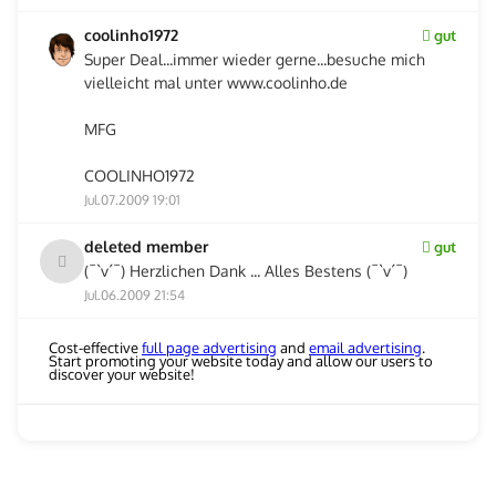
coolinho1972
gut
Super Deal...immer wieder gerne...besuche mich
vielleicht mal unter www.coolinho.de
MFG
COOLINHO1972
Jul.07.2009 19:01
deleted member
gut
(¯`v´¯) Herzlichen Dank ... Alles Bestens (¯`v´¯)
Jul.06.2009 21:54
Cost-effective
full page advertising
and
email advertising
.
Start promoting your website today and allow our users to
discover your website!