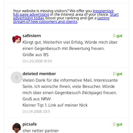
Your website is missing visitors? We offer you
inexpensive
full page advertising
in the interest area of your choice.
Start
advertising today
, boost your ranking and get a
lasting
stream of new customers and clients
.
safirstern
gut
Klingt gut. Weiterhin viel Erfolg. Würde mich über
einen Gegenbesuch mit Bewertung freuen.
Grüße aus BS
Oct.20.2008 18:54
deleted member
gut
Vielen Dank für die informative Mail. Interessante
Seite. Ich wünsche Ihnen, viele Besucher. Würde
mich über einen Gegenbesuch (Nickpage) freuen.
Gruß aus NRW
Kleiner Tip: 1. Link auf meiner Nick
Oct.19.2008 20:11
picsafe
gut
sher netter partner