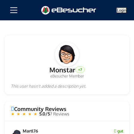
Login
Monstar
+7
eBesucher Member
This user hasn't added a description yet.
Community Reviews
5.0/5
7 Reviews
★ ★ ★ ★ ★
Martl76
gut