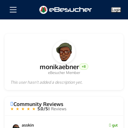
Login
monikaebner
+8
eBesucher Member
This user hasn't added a description yet.
Community Reviews
5.0/5
8 Reviews
★ ★ ★ ★ ★
asskin
gut