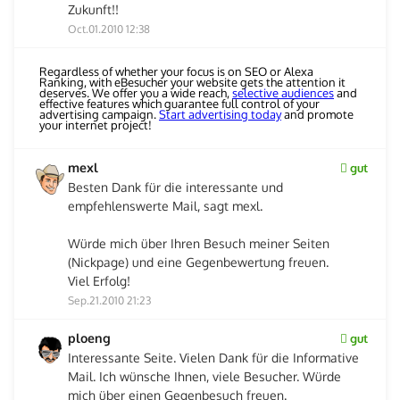
Zukunft!!
Oct.01.2010 12:38
Regardless of whether your focus is on SEO or Alexa
Ranking, with eBesucher your website gets the attention it
deserves. We offer you a wide reach,
selective audiences
and
effective features which guarantee full control of your
advertising campaign.
Start advertising today
and promote
your internet project!
mexl
gut
Besten Dank für die interessante und
empfehlenswerte Mail, sagt mexl.
Würde mich über Ihren Besuch meiner Seiten
(Nickpage) und eine Gegenbewertung freuen.
Viel Erfolg!
Sep.21.2010 21:23
ploeng
gut
Interessante Seite. Vielen Dank für die Informative
Mail. Ich wünsche Ihnen, viele Besucher. Würde
mich über einen Gegenbesuch freuen.