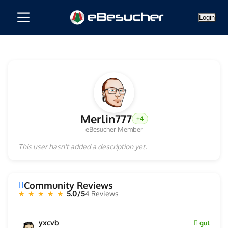
Login
Merlin777
+4
eBesucher Member
This user hasn't added a description yet.
Community Reviews
5.0/5
4 Reviews
★ ★ ★ ★ ★
yxcvb
gut