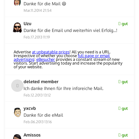
Danke für die Mail 😄
Mar.11.2014 21:54
Uzu
gut
Danke für die Email und weiterhin viel Erfolg...!
Feb.17.2013 11:19
Advertise
at unbeatable prices
! All you need is a URL.
Irrespective of whether you choose
full page or email
advertising
:
eBesucher
provides a constant stream of new
visitors. Start advertising today and increase the popularity
of your website.
deleted member
gut
Ich danke Ihnen für Ihre inforeiche Mail.
Feb.12.2013 13:12
yxcvb
gut
Danke für die eMail
Feb.06.2013 13:16
Amissos
gut