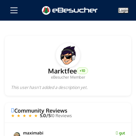
Login
Marktfee
+10
eBesucher Member
This user hasn't added a description yet.
Community Reviews
5.0/5
10 Reviews
★ ★ ★ ★ ★
maximabi
gut