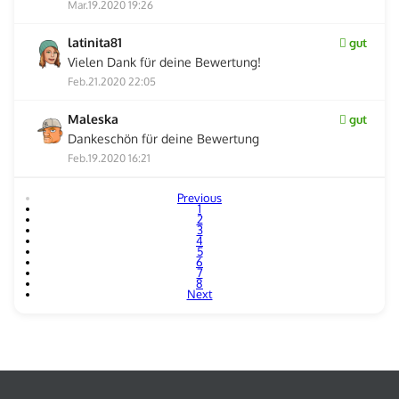
Mar.19.2020 19:26
latinita81
gut
Vielen Dank für deine Bewertung!
Feb.21.2020 22:05
Maleska
gut
Dankeschön für deine Bewertung
Feb.19.2020 16:21
Previous
1
2
3
4
5
6
7
8
Next