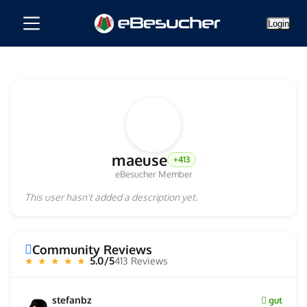
Login
maeuse
+413
eBesucher Member
This user hasn't added a description yet.
Community Reviews
5.0/5
413 Reviews
★ ★ ★ ★ ★
stefanbz
gut