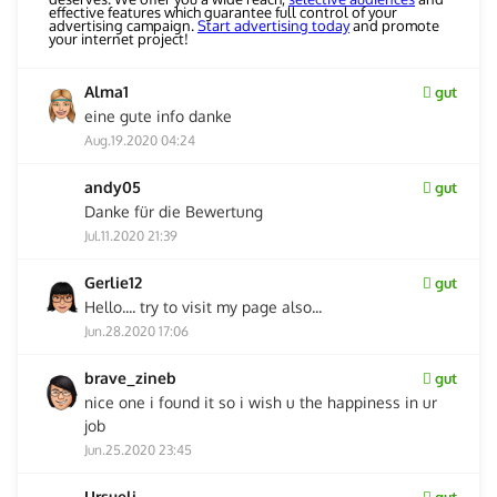
effective features which guarantee full control of your
advertising campaign.
Start advertising today
and promote
your internet project!
Alma1
gut
eine gute info danke
Aug.19.2020 04:24
andy05
gut
Danke für die Bewertung
Jul.11.2020 21:39
Gerlie12
gut
Hello.... try to visit my page also...
Jun.28.2020 17:06
brave_zineb
gut
nice one i found it so i wish u the happiness in ur
job
Jun.25.2020 23:45
Ursueli
gut