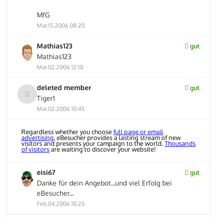
MfG
Mar.15.2006 08:20
Mathias123
gut
Mathias123
Mar.02.2006 12:10
deleted member
gut
Tiger1
Mar.02.2006 10:45
Regardless whether you choose
full page or email
advertising
, eBesucher provides a lasting stream of new
visitors and presents your campaign to the world.
Thousands
of visitors
are waiting to discover your website!
eisi67
gut
Danke für dein Angebot...und viel Erfolg bei
eBesucher...
Feb.04.2006 18:25