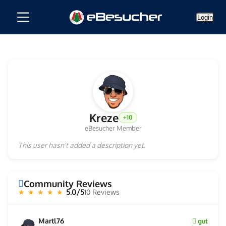
Login
Kreze
+10
eBesucher Member
This user hasn't added a description yet.
Community Reviews
5.0/5
10 Reviews
★ ★ ★ ★ ★
Martl76
gut