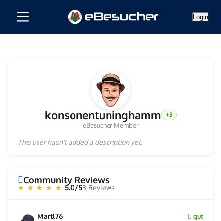
Login
konsonentuninghamm
+3
eBesucher Member
This user hasn't added a description yet.
Community Reviews
5.0/5
3 Reviews
★ ★ ★ ★ ★
Martl76
gut