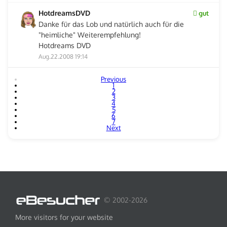
HotdreamsDVD
gut
Danke für das Lob und natürlich auch für die
"heimliche" Weiterempfehlung!
Hotdreams DVD
Aug.22.2008 19:14
Previous
1
2
3
4
5
6
7
Next
© 2002-2026
More visitors for your website