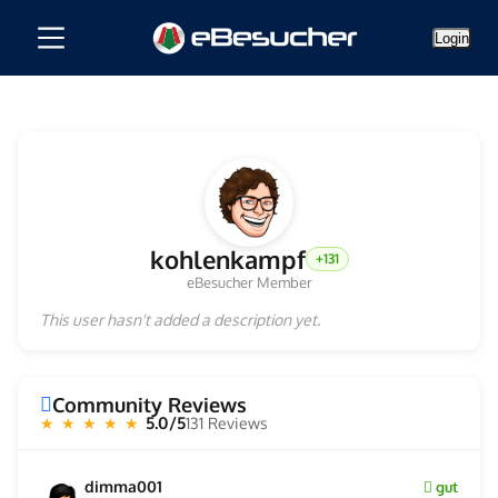
Login
kohlenkampf
+131
eBesucher Member
This user hasn't added a description yet.
Community Reviews
5.0/5
131 Reviews
★ ★ ★ ★ ★
dimma001
gut