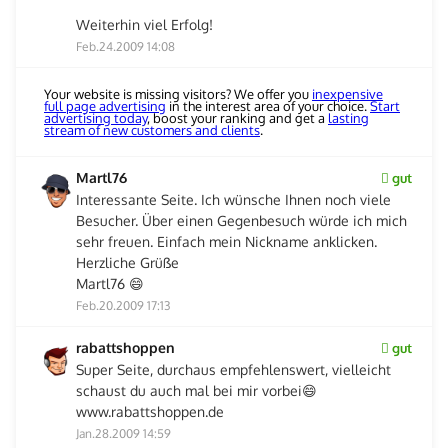
Weiterhin viel Erfolg!
Feb.24.2009 14:08
Your website is missing visitors? We offer you
inexpensive
full page advertising
in the interest area of your choice.
Start
advertising today
, boost your ranking and get a
lasting
stream of new customers and clients
.
Martl76
gut
Interessante Seite. Ich wünsche Ihnen noch viele
Besucher. Über einen Gegenbesuch würde ich mich
sehr freuen. Einfach mein Nickname anklicken.
Herzliche Grüße
Martl76 😄
Feb.20.2009 17:13
rabattshoppen
gut
Super Seite, durchaus empfehlenswert, vielleicht
schaust du auch mal bei mir vorbei😄
www.rabattshoppen.de
Jan.28.2009 14:59