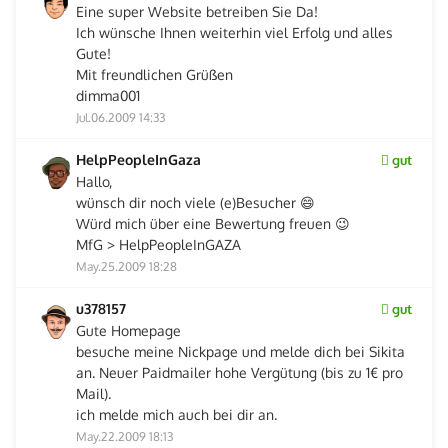
Eine super Website betreiben Sie Da!
Ich wünsche Ihnen weiterhin viel Erfolg und alles
Gute!
Mit freundlichen Grüßen
dimma001
Jul.06.2009 14:33
HelpPeopleInGaza
gut
Hallo,
wünsch dir noch viele (e)Besucher 😄
Würd mich über eine Bewertung freuen 😉
MfG > HelpPeopleInGAZA
May.25.2009 18:28
u378157
gut
Gute Homepage
besuche meine Nickpage und melde dich bei Sikita
an. Neuer Paidmailer hohe Vergütung (bis zu 1€ pro
Mail).
ich melde mich auch bei dir an.
May.22.2009 18:13