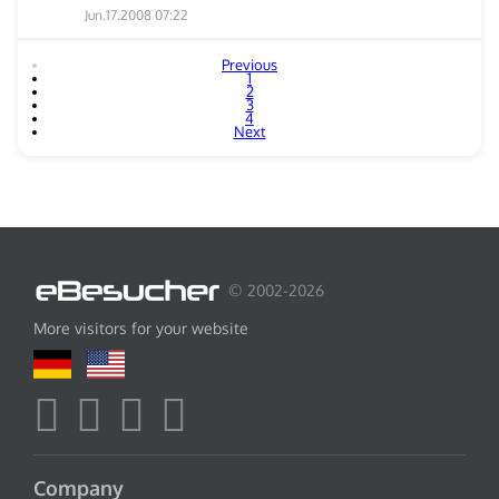
Jun.17.2008 07:22
Previous
1
2
3
4
Next
© 2002-2026
More visitors for your website
Company