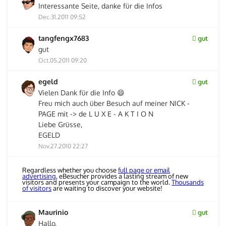
Interessante Seite, danke für die Infos
Dec.31.2011 09:52
tangfengx7683
gut
gut
Oct.05.2011 09:20
egeld
gut
Vielen Dank für die Info 😄
Freu mich auch über Besuch auf meiner NICK -
PAGE mit -> de L U X E - A K T I O N
Liebe Grüsse,
EGELD
Nov.27.2010 22:27
Regardless whether you choose
full page or email
advertising
, eBesucher provides a lasting stream of new
visitors and presents your campaign to the world.
Thousands
of visitors
are waiting to discover your website!
Maurinio
gut
Hallo,