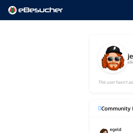
j
eB
This user hasn't ad
Community 
egeld