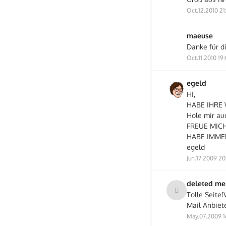
Oct.12.2010 21
maeuse
Danke für di
Oct.11.2010 19
egeld
HI,
HABE IHRE
Hole mir au
FREUE MIC
HABE IMME
egeld
Jun.17.2009 20
deleted m
Tolle Seite
Mail Anbiet
May.07.2009 1