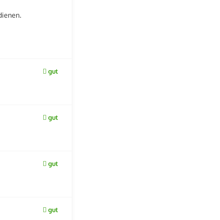
dienen.
gut
gut
gut
gut