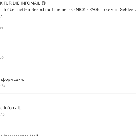
K FÜR DIE INFOMAIL 😄
uch über netten Besuch auf meiner --> NICK - PAGE. Top-zum Geldver
e,
27
:56
информация.
9:24
e Infomail.
:15