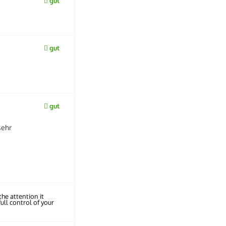
gut
gut
gut
sehr
he attention it
ull control of your