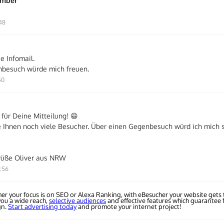
ember
:48
e Infomail.
nbesuch würde mich freuen.
50
für Deine Mitteilung! 😄
 Ihnen noch viele Besucher. Über einen Gegenbesuch würd ich mich 
rüße Oliver aus NRW
5:56
er your focus is on SEO or Alexa Ranking, with eBesucher your website gets t
you a wide reach,
selective audiences
and effective features which guarantee f
gn.
Start advertising today
and promote your internet project!