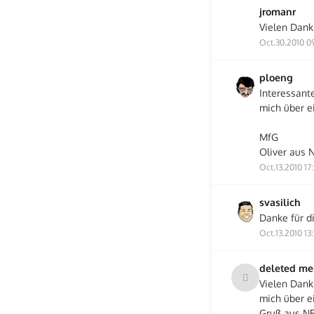
jromanr
Vielen Dank 
Oct.30.2010 0
ploeng
Interessante
mich über e
MfG
Oliver aus
Oct.13.2010 17
svasilich
Danke für di
Oct.13.2010 13:
deleted m
Vielen Dank 
mich über e
Gruß aus 