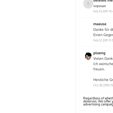
deleted m
хорошо
Feb.13.2011 14
maeuse
Danke für di
Einen Gege
Feb.12.2011 11:
ploeng
Vielen Dank 
Ich wünsche
freuen.
Herzliche G
Oct.30.2010 1
Regardless of wheth
deserves. We offer 
advertising campai