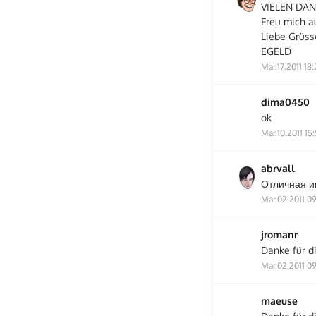
VIELEN DAN
Freu mich a
Liebe Grüss
EGELD
Mar.17.2011 18:
dima0450
ok
Mar.10.2011 15
abrvall
Отличная 
Mar.02.2011 0
jromanr
Danke für di
Mar.02.2011 09
maeuse