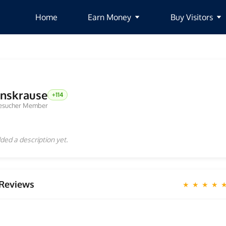
Home
Earn Money
Buy Visitors
enskrause
+114
esucher Member
ded a description yet.
Reviews
★ ★ ★ ★ 