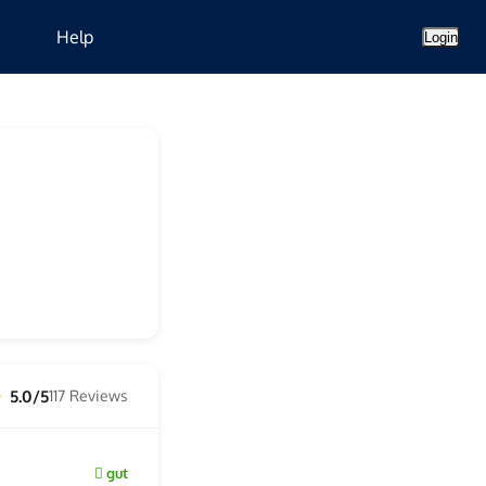
Help
Login
5.0/5
117 Reviews
★
gut