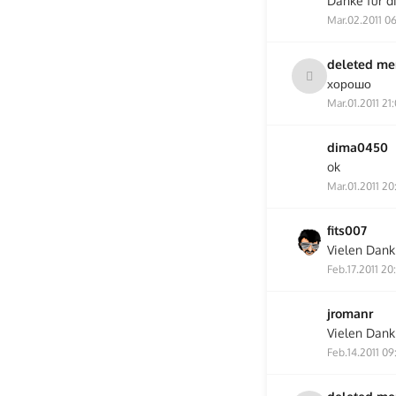
Danke für di
Mar.02.2011 0
deleted m
хорошо
Mar.01.2011 21
dima0450
ok
Mar.01.2011 20
fits007
Vielen Dank 
Feb.17.2011 20
jromanr
Vielen Dank
Feb.14.2011 09