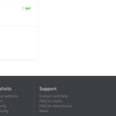
gut
Visits
Support
our website
Contact and help
rs
FAQ for Users
sing
FAQ for Advertisers
ising
News