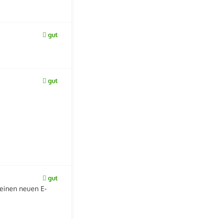
gut
gut
gut
 einen neuen E-