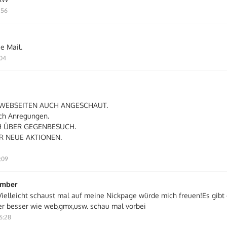
:56
e Mail.
:04
 WEBSEITEN AUCH ANGESCHAUT.
ch Anregungen.
H ÜBER GEGENBESUCH.
R NEUE AKTIONEN.
:09
ember
!Vielleicht schaust mal auf meine Nickpage würde mich freuen!Es gibt
er besser wie web,gmx,usw. schau mal vorbei
6:28