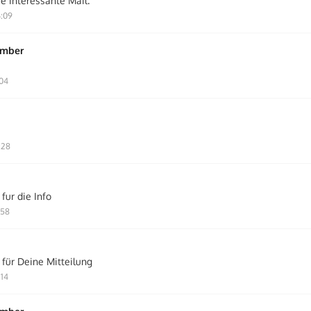
e interessante Mail.
6:09
ember
:04
:28
fur die Info
:58
 für Deine Mitteilung
:14