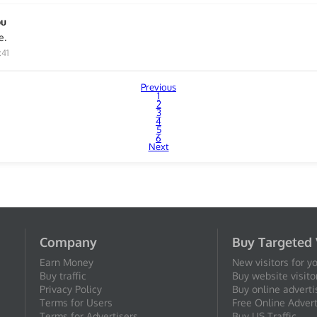
ou
e.
:41
Previous
1
2
3
4
5
6
Next
Company
Buy Targeted 
Earn Money
New visitors for y
Buy traffic
Buy website visito
Privacy Policy
Buy online adverti
Terms for Users
Free Online Advert
Terms for Advertisers
Buy US Traffic