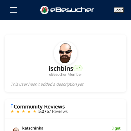
Login
ischbins
+7
eBesucher Member
This user hasn't added a description yet.
Community Reviews
5.0/5
7 Reviews
★ ★ ★ ★ ★
katschinka
gut