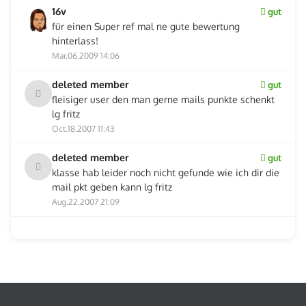
16v
gut
für einen Super ref mal ne gute bewertung
hinterlass!
Mar.06.2009 14:06
deleted member
gut
fleisiger user den man gerne mails punkte schenkt
lg fritz
Oct.18.2007 11:43
deleted member
gut
klasse hab leider noch nicht gefunde wie ich dir die
mail pkt geben kann lg fritz
Aug.22.2007 21:09