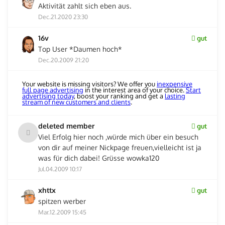
Aktivität zahlt sich eben aus.
Dec.21.2020 23:30
16v
gut
Top User *Daumen hoch*
Dec.20.2009 21:20
Your website is missing visitors? We offer you
inexpensive
full page advertising
in the interest area of your choice.
Start
advertising today
, boost your ranking and get a
lasting
stream of new customers and clients
.
deleted member
gut
Viel Erfolg hier noch ,würde mich über ein besuch
von dir auf meiner Nickpage freuen,vielleicht ist ja
was für dich dabei! Grüsse wowka120
Jul.04.2009 10:17
xhttx
gut
spitzen werber
Mar.12.2009 15:45