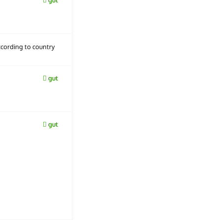
cording to country
gut
gut