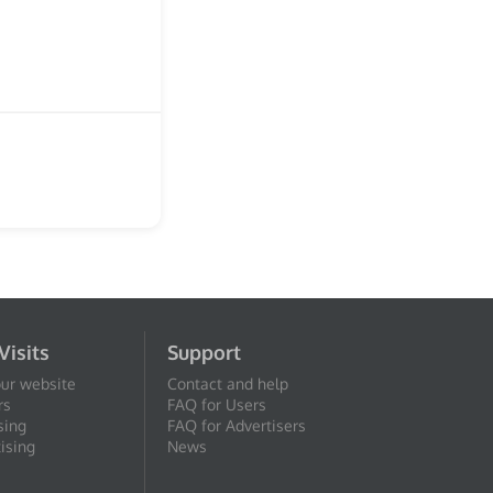
Visits
Support
our website
Contact and help
rs
FAQ for Users
sing
FAQ for Advertisers
ising
News