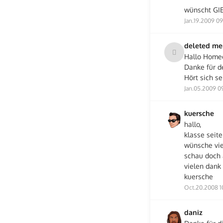
wünscht GI
Jan.19.2009 0
deleted m
Hallo Homeo
Danke für d
Hört sich se
Jan.05.2009 0
kuersche
hallo,
klasse seite
wünsche viel
schau doch a
vielen dank 
kuersche
Oct.20.2008 1
daniz