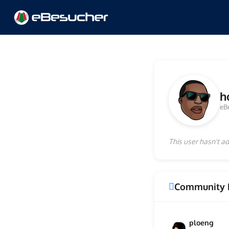
h
eB
This user hasn't ad
Community 
ploeng