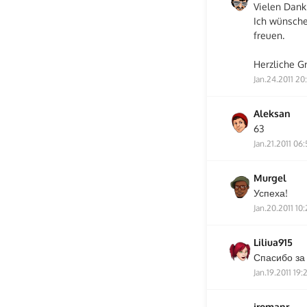
Vielen Dank 
Ich wünsche
freuen.
Herzliche G
Jan.24.2011 20
Aleksan
63
Jan.21.2011 06
Murgel
Успеха!
Jan.20.2011 10:
Liliua915
Спасибо за
Jan.19.2011 19:
jromanr