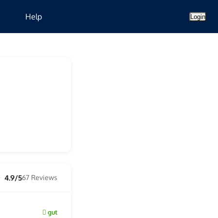
Help
Login
4.9/5
67 Reviews
☆
gut