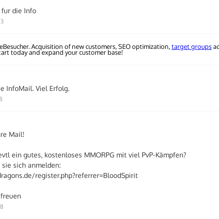
fur die Info
23
eBesucher. Acquisition of new customers, SEO optimization,
target groups
ac
Start today and expand your customer base!
e InfoMail. Viel Erfolg.
18
re Mail!
evtl ein gutes, kostenloses MMORPG mit viel PvP-Kämpfen?
 sie sich anmelden:
agons.de/register.php?referrer=BloodSpirit
 freuen
58