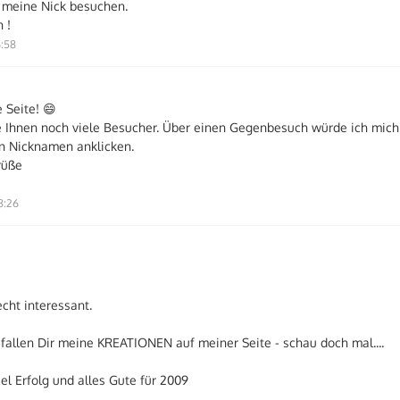
 meine Nick besuchen.
 !
6:58
 Seite! 😄
 Ihnen noch viele Besucher. Über einen Gegenbesuch würde ich mich 
n Nicknamen anklicken.
rüße
8:26
echt interessant.
gefallen Dir meine KREATIONEN auf meiner Seite - schau doch mal....
el Erfolg und alles Gute für 2009