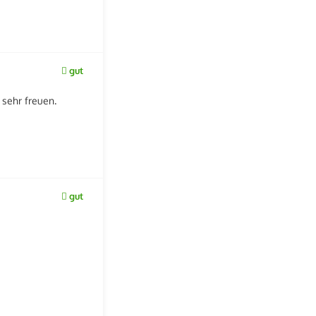
gut
sehr freuen.
gut