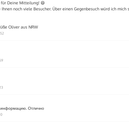
für Deine Mitteilung! 😄
 Ihnen noch viele Besucher. Über einen Gegenbesuch würd ich mich 
rüße Oliver aus NRW
:52
:59
23
 информацию. Отлично
20