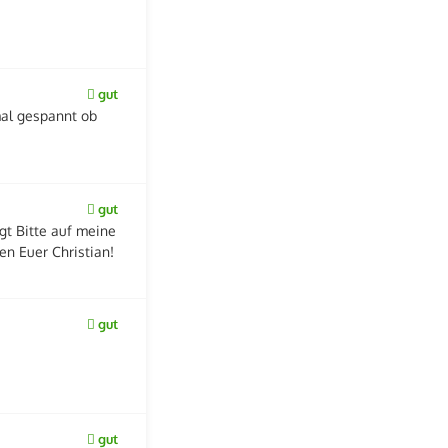
gut
mal gespannt ob
gut
gt Bitte auf meine
n Euer Christian!
gut
gut