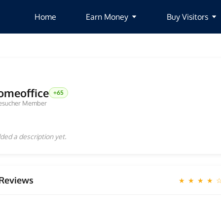
Home
Earn Money
Buy Visitors
omeoffice
+65
esucher Member
ded a description yet.
Reviews
★ ★ ★ ★ 