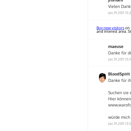
Vielen Dank 
Jan.19.2011 15:
Buy new visitors
on 
and interest area. 
maeuse
Danke für di
Jan.19.2011 15:
BloodSpirit
Danke für ih
Suchen sie 
Hier können
www.warofdr
würde mich
Jan.19.2011 13: