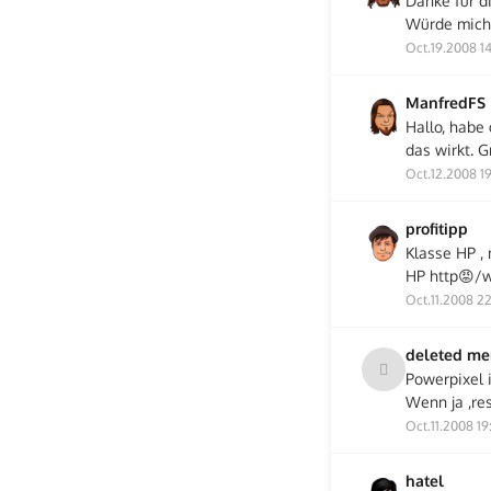
Danke für di
Würde mich 
Oct.19.2008 1
ManfredFS
Hallo, habe
das wirkt. 
Oct.12.2008 1
profitipp
Klasse HP , 
HP http😡/w
Oct.11.2008 2
deleted m
Powerpixel i
Wenn ja ,res
Oct.11.2008 19
hatel