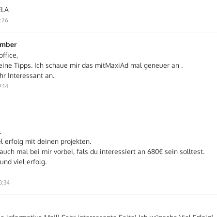
ELA
9:26
ember
ffice,
eine Tipps. Ich schaue mir das mitMaxiAd mal geneuer an .
hr Interessant an.
9:14
.
 erfolg mit deinen projekten.
uch mal bei mir vorbei, fals du interessiert an 680€ sein solltest.
und viel erfolg.
0:34