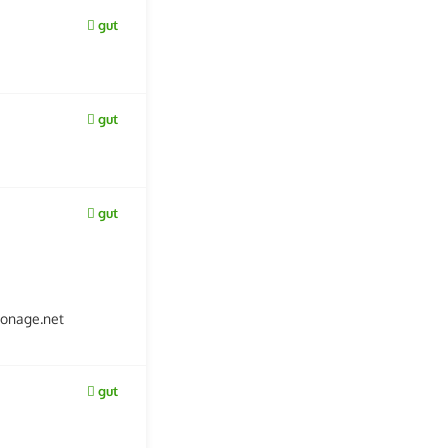
gut
gut
gut
tonage.net
gut