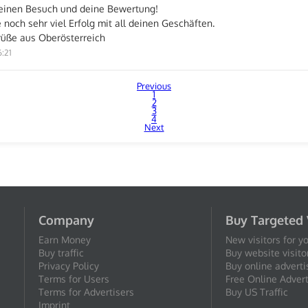
einen Besuch und deine Bewertung!
noch sehr viel Erfolg mit all deinen Geschäften.
rüße aus Oberösterreich
6:21
Previous
1
2
3
4
Next
Company
Buy Targeted 
Earn Money
New visitors for y
Buy traffic
Buy website visito
Privacy Policy
Buy online adverti
Terms for Users
Free Online Advert
Terms for Advertisers
Buy US Traffic
Imprint