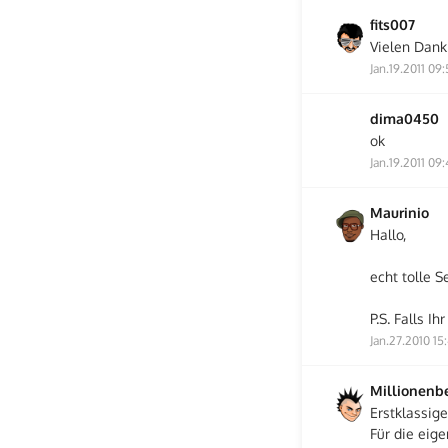
fits007
Vielen Dank 
Jan.19.2011 09
dima0450
ok
Jan.19.2011 09
Maurinio
Hallo,
echt tolle S
P.S. Falls I
Jan.27.2010 15
Millionenb
Erstklassig
Für die eig