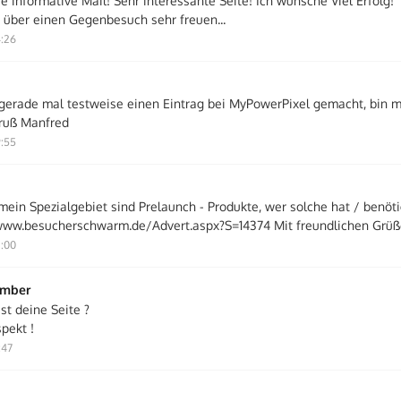
e informative Mail! Sehr interessante Seite! Ich wünsche Viel Erfolg!
über einen Gegenbesuch sehr freuen...
4:26
 gerade mal testweise einen Eintrag bei MyPowerPixel gemacht, bin 
Gruß Manfred
9:55
mein Spezialgebiet sind Prelaunch - Produkte, wer solche hat / benöti
ww.besucherschwarm.de/Advert.aspx?S=14374 Mit freundlichen Grüße
2:00
ember
st deine Seite ?
pekt !
:47