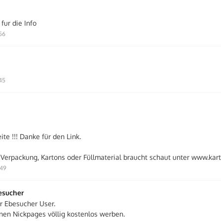
fur die Info
:56
:45
eite !!! Danke für den Link.
hr Verpackung, Kartons oder Füllmaterial braucht schaut unter www.kar
:49
esucher
er Ebesucher User.
enen Nickpages völlig kostenlos werben.