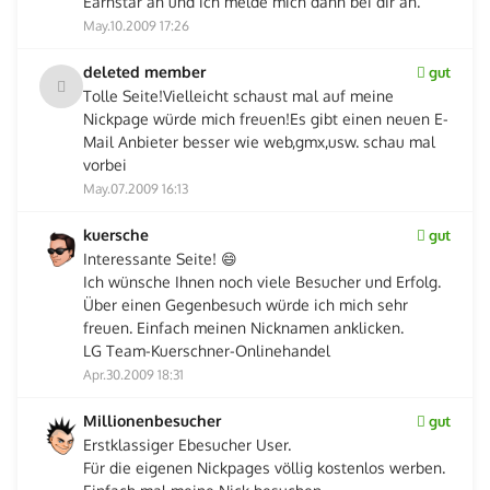
Earnstar an und ich melde mich dann bei dir an.
May.10.2009 17:26
deleted member
gut
Tolle Seite!Vielleicht schaust mal auf meine
Nickpage würde mich freuen!Es gibt einen neuen E-
Mail Anbieter besser wie web,gmx,usw. schau mal
vorbei
May.07.2009 16:13
kuersche
gut
Interessante Seite! 😄
Ich wünsche Ihnen noch viele Besucher und Erfolg.
Über einen Gegenbesuch würde ich mich sehr
freuen. Einfach meinen Nicknamen anklicken.
LG Team-Kuerschner-Onlinehandel
Apr.30.2009 18:31
Millionenbesucher
gut
Erstklassiger Ebesucher User.
Für die eigenen Nickpages völlig kostenlos werben.