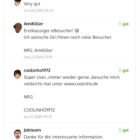
Very gut
Oct.03.2010 15:23
AmiKiller
gut
Erstklassiger eBesucher! 😄
Ich wünsche Dir/Ihnen noch viele Besucher.
MfG. AmiKiller
Feb.23.2010 13:19
coolinho1972
gut
Super User...immer wieder gerne...besuche mich
vielleicht mal unter www.coolinho.de
MFG
COOLINHO1972
Jun.21.2009 19:37
Jobteam
gut
Danke für die interessante Information.