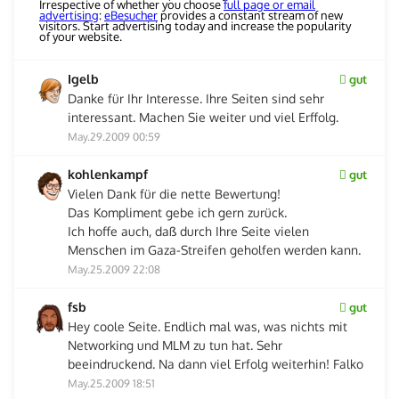
Irrespective of whether you choose
full page or email
advertising
:
eBesucher
provides a constant stream of new
visitors. Start advertising today and increase the popularity
of your website.
Igelb
gut
Danke für Ihr Interesse. Ihre Seiten sind sehr
interessant. Machen Sie weiter und viel Erffolg.
May.29.2009 00:59
kohlenkampf
gut
Vielen Dank für die nette Bewertung!
Das Kompliment gebe ich gern zurück.
Ich hoffe auch, daß durch Ihre Seite vielen
Menschen im Gaza-Streifen geholfen werden kann.
May.25.2009 22:08
fsb
gut
Hey coole Seite. Endlich mal was, was nichts mit
Networking und MLM zu tun hat. Sehr
beeindruckend. Na dann viel Erfolg weiterhin! Falko
May.25.2009 18:51