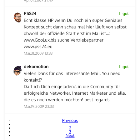
Apr.01.2009 21:49
PSS24
gut
Echt klasse HP wenn Du noch ein super Geniales
Konzept sucht dann schau mal hier läuft von selbst
obwohl der offizielle Start erst im Mai ist...:
www.GooLux.biz suche Vertriebspartner
www.pss24.eu
Mar.31.2009 13:33
dekomotion
gut
Vielen Dank für das interessante Mail. You need
kontakt!?
Darf ich Dich eingeladen?, in die Community für
erfolgreiche Networker, Internet Marketer und alle,
die es noch werden möchten! best regards
Mar.19.2009 23:33
Previous
1
2
3
Next