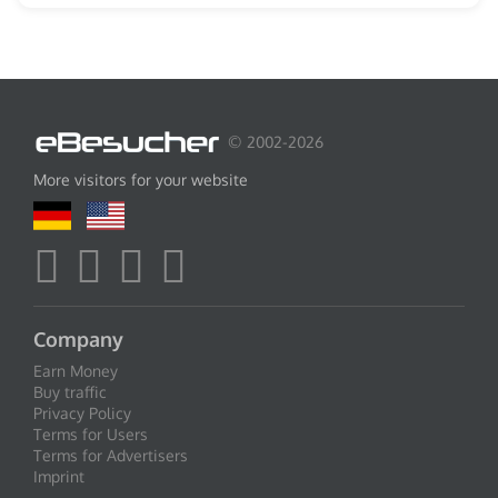
© 2002-2026
More visitors for your website
Company
Earn Money
Buy traffic
Privacy Policy
Terms for Users
Terms for Advertisers
Imprint