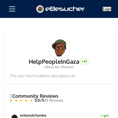
Login
HelpPeopleInGaza
+43
eBesucher Member
This user hasn't added a description yet.
Community Reviews
5.0/5
43 Reviews
★ ★ ★ ★ ★
enkorotchenko
gut