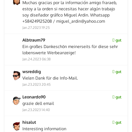
Muchas gracias por la información amigo fraraeb,
estoy a la orden si necesitas hacer algún trabajo
soy diseñador gráfico Miguel Ardin. Whatsapp
+584249125208 / miguel_ardin@yahoo.com
Jan.27.2023 19:25
Albtraum79
gut
Ein großes Dankeschön meinerseits für diese sehr
lobenswerte Werbeanzeige!
Jan.24.2023 06:38
wsreddig
gut
Vielen Dank für die Info-Mail.
Jan.23.2023 20:45
Leonardo90
gut
grazie dell email
Jan.23.2023 14:40
hisalut
gut
Interesting information