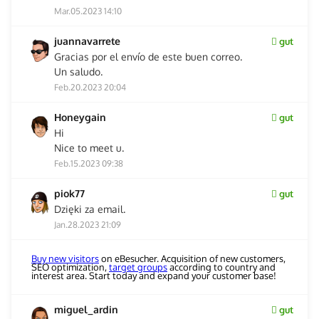
Mar.05.2023 14:10
juannavarrete
gut
Gracias por el envío de este buen correo.
Un saludo.
Feb.20.2023 20:04
Honeygain
gut
Hi
Nice to meet u.
Feb.15.2023 09:38
piok77
gut
Dzięki za email.
Jan.28.2023 21:09
Buy new visitors
on eBesucher. Acquisition of new customers,
SEO optimization,
target groups
according to country and
interest area. Start today and expand your customer base!
miguel_ardin
gut