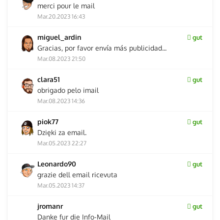
merci pour le mail
Mar.20.2023 16:43
miguel_ardin
gut
Gracias, por favor envía más publicidad...
Mar.08.2023 21:50
clara51
gut
obrigado pelo imail
Mar.08.2023 14:36
piok77
gut
Dzięki za email.
Mar.05.2023 22:27
Leonardo90
gut
grazie dell email ricevuta
Mar.05.2023 14:37
jromanr
gut
Danke fur die Info-Mail