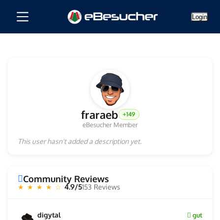
Login
fraraeb
+149
eBesucher Member
This user hasn't added a description yet.
Community Reviews
4.9/5
153 Reviews
★ ★ ★ ★ ☆
digytal
gut