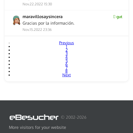
Nov.22.2022 15:30
maravillosaysincera
gut
Gracias por la información.
Nov.15.2022 23:36
Previous
1
2
3
4
5
6
7
8
Next
© 2002-2026
More visitors for your website