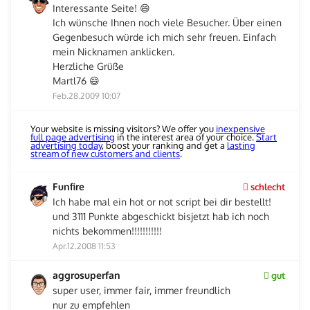
Interessante Seite! 😄
Ich wünsche Ihnen noch viele Besucher. Über einen
Gegenbesuch würde ich mich sehr freuen. Einfach
mein Nicknamen anklicken.
Herzliche Grüße
Martl76 😄
Feb.28.2009 10:07
Your website is missing visitors? We offer you
inexpensive
full page advertising
in the interest area of your choice.
Start
advertising today
, boost your ranking and get a
lasting
stream of new customers and clients
.
Funfire
schlecht
Ich habe mal ein hot or not script bei dir bestellt!
und 3111 Punkte abgeschickt bisjetzt hab ich noch
nichts bekommen!!!!!!!!!!!
Apr.12.2008 11:53
aggrosuperfan
gut
super user, immer fair, immer freundlich
nur zu empfehlen