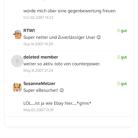
würde mich über eine gegenbewertung freuen
Oct.02.2007 14:22
RTW1
gut
Super netter und Zuverlässiger User 😉
Sep.16.2007 14:20
deleted member
gut
weiter so aktiv. toto von counterpower.
May.31.2007 21:24
SusanneMelzer
gut
Super eBesucher! 😉
LOL....ist ja wie Ebay hier.....*grins*
May.02.2007 13:39