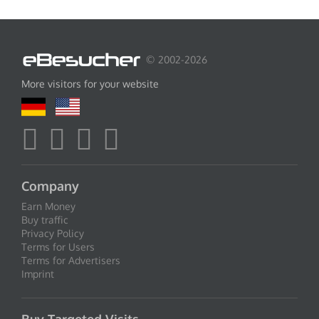
© 2002-2026
More visitors for your website
Company
Earn Money
Buy traffic
Privacy Policy
Terms for Users
Terms for Advertisers
Imprint