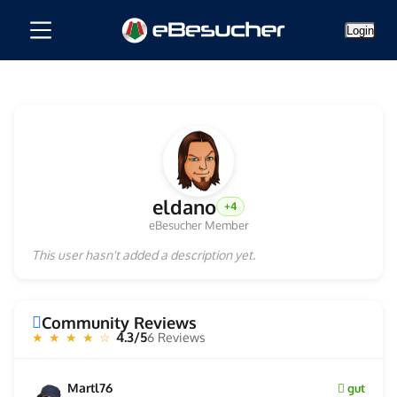
Login
eldano
+4
eBesucher Member
This user hasn't added a description yet.
Community Reviews
4.3/5
6 Reviews
★ ★ ★ ★ ☆
Martl76
gut