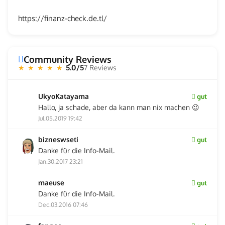
https://finanz-check.de.tl/
Community Reviews
5.0/5
7 Reviews
★ ★ ★ ★ ★
UkyoKatayama
gut
Hallo, ja schade, aber da kann man nix machen 😉
Jul.05.2019 19:42
bizneswseti
gut
Danke für die Info-Mail.
Jan.30.2017 23:21
maeuse
gut
Danke für die Info-Mail.
Dec.03.2016 07:46