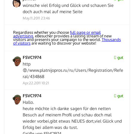
wünsche viel Erfolg und Glück und schauen Sie
doch auch mal auf meine Seite
May.11.2011 23:46
Regardless whether you choose
full page or email
advertising
, eBesucher provides a lasting stream of new
visitors and presents your campaign to the world.
Thousands
of visitors
are waiting to discover your website!
FSVC1974
gut
http
😡/www.platnijopros.ru/ru/Users/Registration/Refe
ral/434868
Apr.22.2011 10:21
FSVC1974
gut
Hallo.
heute möchte ich danke sagen für den netten
Besuch auf meinem Profil und schau doch mal
wieder vorbei,gibt etwas NEUES dort,viel Glück und
Erfolg bei allem was du tust.
Grüße von FSVC1974