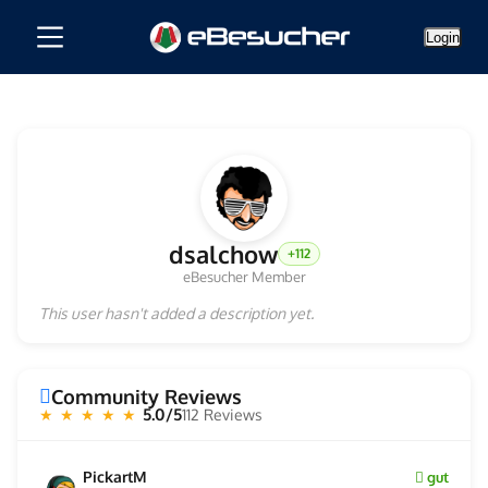
Login
dsalchow
+112
eBesucher Member
This user hasn't added a description yet.
Community Reviews
5.0/5
112 Reviews
★ ★ ★ ★ ★
PickartM
gut