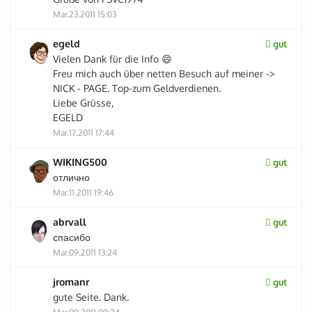
Mar.23.2011 15:03
egeld
gut
Vielen Dank für die Info 😄
Freu mich auch über netten Besuch auf meiner ->
NICK - PAGE. Top-zum Geldverdienen.
Liebe Grüsse,
EGELD
Mar.17.2011 17:44
WIKING500
gut
отлично
Mar.11.2011 19:46
abrvall
gut
спасибо
Mar.09.2011 13:24
jromanr
gut
gute Seite. Dank.