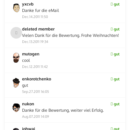
yxcvb
gut
Danke fur die eMail
Dec.14.2011 11:50
deleted member
gut
Vielen Dank für die Bewertung. Frohe Weihnachten!
Dec.13.2011 19:34
mutogen
gut
cool
Dec.12.2011 11:42
enkorotchenko
gut
gut
Sep.27.2011 16:05
nukon
gut
Danke für die Bewertung, weiter viel Erfolg.
Aug.07.2011 14:09
johwai
gut