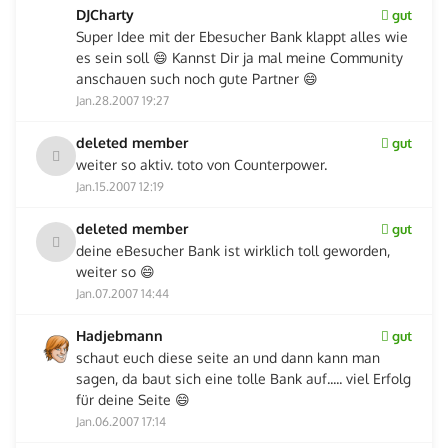
DJCharty
gut
Super Idee mit der Ebesucher Bank klappt alles wie
es sein soll 😄 Kannst Dir ja mal meine Community
anschauen such noch gute Partner 😄
Jan.28.2007 19:27
deleted member
gut
weiter so aktiv. toto von Counterpower.
Jan.15.2007 12:19
deleted member
gut
deine eBesucher Bank ist wirklich toll geworden,
weiter so 😄
Jan.07.2007 14:44
Hadjebmann
gut
schaut euch diese seite an und dann kann man
sagen, da baut sich eine tolle Bank auf..... viel Erfolg
für deine Seite 😄
Jan.06.2007 17:14