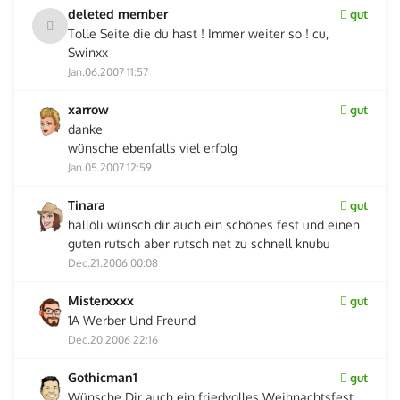
deleted member
gut
Tolle Seite die du hast ! Immer weiter so ! cu,
Swinxx
Jan.06.2007 11:57
xarrow
gut
danke
wünsche ebenfalls viel erfolg
Jan.05.2007 12:59
Tinara
gut
hallöli wünsch dir auch ein schönes fest und einen
guten rutsch aber rutsch net zu schnell knubu
Dec.21.2006 00:08
Misterxxxx
gut
1A Werber Und Freund
Dec.20.2006 22:16
Gothicman1
gut
Wünsche Dir auch ein friedvolles Weihnachtsfest