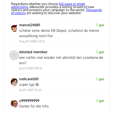
Regardless whether you choose
full page or email
advertising
, eBesucher provides a lasting stream of new
visitors and presents your campaign to the world.
Thousands
of visitors
are waiting to discover your website!
marcel24881
gut
schöne seite deine EB-Depot, schaltest du meine
auszahlung noch frei
May.29.2008 23:52
deleted member
gut
wie siehts mal wieder mit aktivität bei Losebene.de
aus?
Jul.24.2007 00:32
rudicarell81
gut
super typ 😄
Jul.07.2007 16:25
u999999999
gut
Danke für die Info.