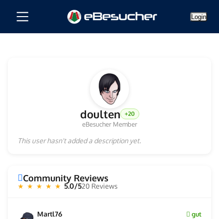
Login
doulten
+20
eBesucher Member
This user hasn't added a description yet.
Community Reviews
5.0/5
20 Reviews
★ ★ ★ ★ ★
Martl76
gut