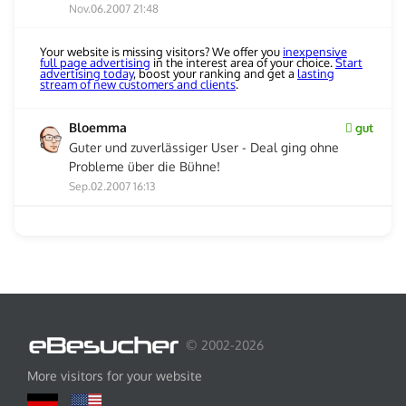
Nov.06.2007 21:48
Your website is missing visitors? We offer you
inexpensive
full page advertising
in the interest area of your choice.
Start
advertising today
, boost your ranking and get a
lasting
stream of new customers and clients
.
Bloemma
gut
Guter und zuverlässiger User - Deal ging ohne
Probleme über die Bühne!
Sep.02.2007 16:13
© 2002-2026
More visitors for your website