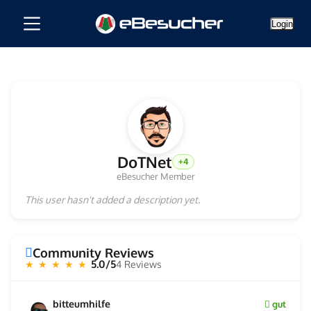
Login
DoTNet
+4
eBesucher Member
This user hasn't added a description yet.
Community Reviews
5.0/5
4 Reviews
★ ★ ★ ★ ★
bitteumhilfe
gut