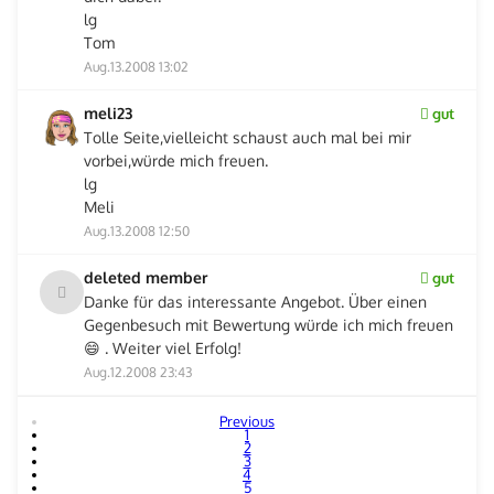
lg
Tom
Aug.13.2008 13:02
meli23
gut
Tolle Seite,vielleicht schaust auch mal bei mir
vorbei,würde mich freuen.
lg
Meli
Aug.13.2008 12:50
deleted member
gut
Danke für das interessante Angebot. Über einen
Gegenbesuch mit Bewertung würde ich mich freuen
😄 . Weiter viel Erfolg!
Aug.12.2008 23:43
Previous
1
2
3
4
5