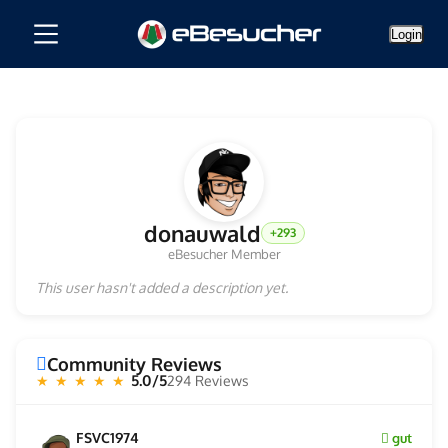
Login
donauwald
+293
eBesucher Member
This user hasn't added a description yet.
Community Reviews
5.0/5
294 Reviews
★ ★ ★ ★ ★
FSVC1974
gut