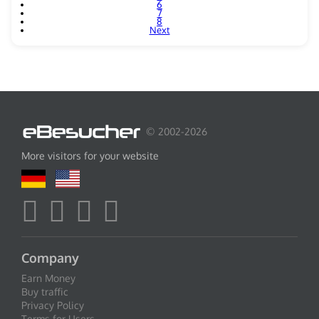
6
7
8
Next
© 2002-2026
More visitors for your website
Company
Earn Money
Buy traffic
Privacy Policy
Terms for Users