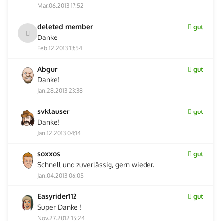
Mar.06.2013 17:52
deleted member
gut
Danke
Feb.12.2013 13:54
Abgur
gut
Danke!
Jan.28.2013 23:38
svklauser
gut
Danke!
Jan.12.2013 04:14
soxxos
gut
Schnell und zuverlässig, gern wieder.
Jan.04.2013 06:05
Easyrider112
gut
Super Danke !
Nov.27.2012 15:24