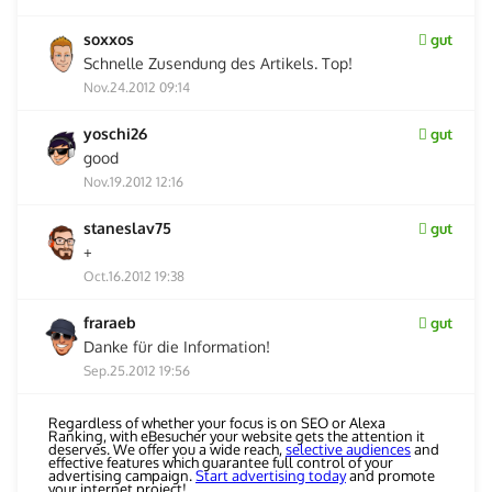
soxxos
gut
Schnelle Zusendung des Artikels. Top!
Nov.24.2012 09:14
yoschi26
gut
good
Nov.19.2012 12:16
staneslav75
gut
+
Oct.16.2012 19:38
fraraeb
gut
Danke für die Information!
Sep.25.2012 19:56
Regardless of whether your focus is on SEO or Alexa
Ranking, with eBesucher your website gets the attention it
deserves. We offer you a wide reach,
selective audiences
and
effective features which guarantee full control of your
advertising campaign.
Start advertising today
and promote
your internet project!