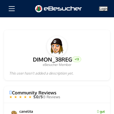
Login
DIMON_38REG
+13
eBesucher Member
This user hasn't added a description yet.
Community Reviews
5.0/5
13 Reviews
★ ★ ★ ★ ★
canelita
gut