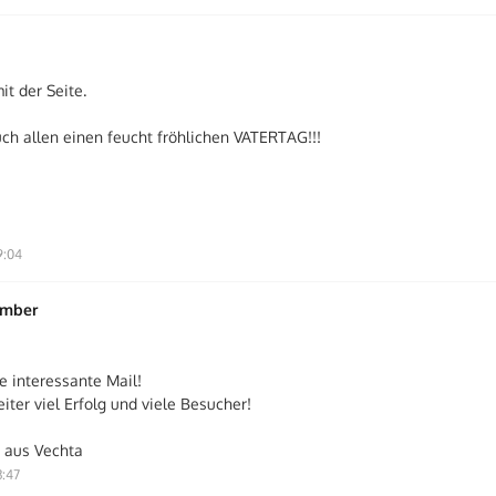
it der Seite.
h allen einen feucht fröhlichen VATERTAG!!!
9:04
ember
e interessante Mail!
ter viel Erfolg und viele Besucher!
 aus Vechta
3:47