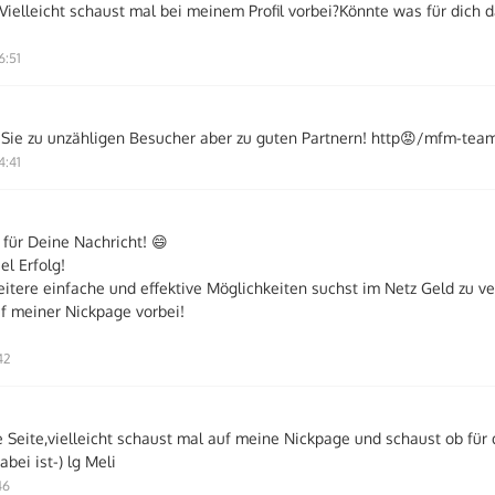
.Vielleicht schaust mal bei meinem Profil vorbei?Könnte was für dich 
6:51
ie zu unzähligen Besucher aber zu guten Partnern! http😡/mfm-team
4:41
 für Deine Nachricht! 😄
el Erfolg!
tere einfache und effektive Möglichkeiten suchst im Netz Geld zu ve
f meiner Nickpage vorbei!
42
e Seite,vielleicht schaust mal auf meine Nickpage und schaust ob für 
abei ist-) lg Meli
46