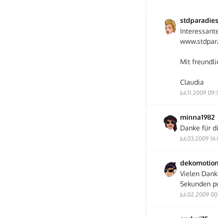
stdparadie
Interessant
www.stdpara
Mit freundl
Claudia
Jul.11.2009 09:
minna1982
Danke für di
Jul.03.2009 16
dekomotio
Vielen Dank
Sekunden pu
Jul.02.2009 00