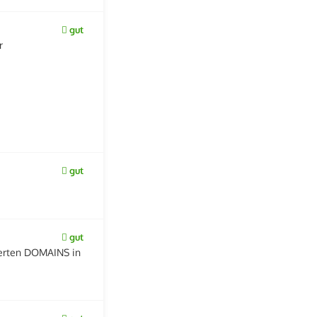
gut
r
gut
gut
derten DOMAINS in