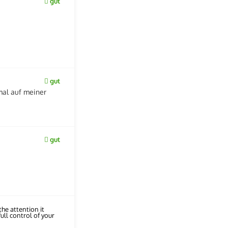
gut
gut
mal auf meiner
gut
he attention it
ull control of your