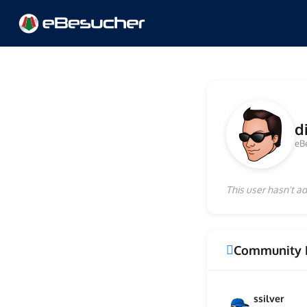
d
eB
This user hasn't ad
Community 
ssilver