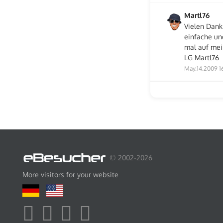
Martl76
Vielen Dank
einfache un
mal auf mei
LG Martl76
May.14.2009 1
© 2002-2026
More visitors for your website