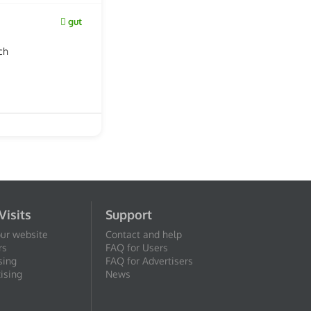
gut
ch
Visits
Support
our website
Contact and help
rs
FAQ for Users
sing
FAQ for Advertisers
ising
News