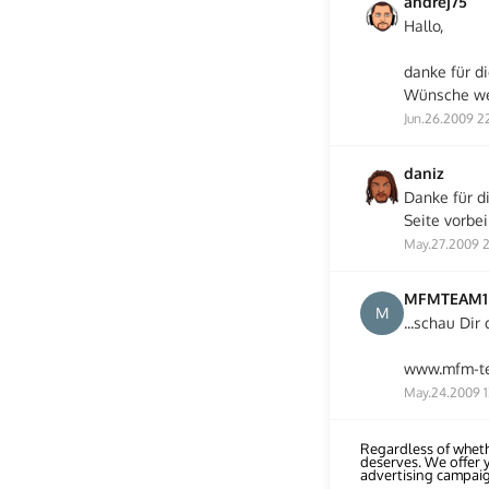
andrej75
Hallo,
danke für di
Wünsche wei
Jun.26.2009 2
daniz
Danke für d
Seite vorbei
May.27.2009 2
MFMTEAM1
M
...schau Dir
www.mfm-t
May.24.2009 1
Regardless of wheth
deserves. We offer 
advertising campai