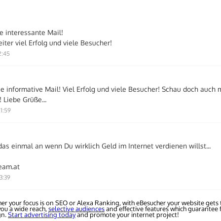
e interessante Mail!
ter viel Erfolg und viele Besucher!
2:45
ie informative Mail! Viel Erfolg und viele Besucher! Schau doch auch 
! Liebe Grüße...
1:59
 das einmal an wenn Du wirklich Geld im Internet verdienen willst...
eam.at
3:39
er your focus is on SEO or Alexa Ranking, with eBesucher your website gets t
you a wide reach,
selective audiences
and effective features which guarantee f
gn.
Start advertising today
and promote your internet project!