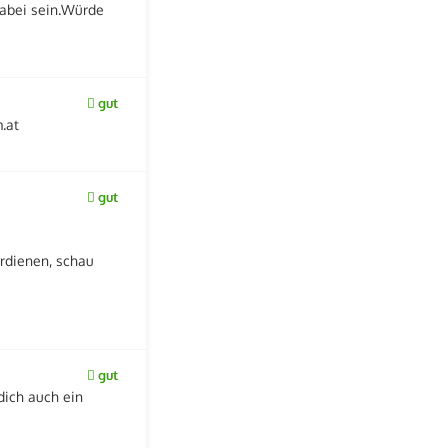
dabei sein.Würde
gut
.at
gut
rdienen, schau
gut
dich auch ein