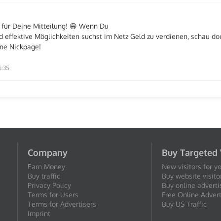
 für Deine Mitteilung! 😄 Wenn Du
d effektive Möglichkeiten suchst im Netz Geld zu verdienen, schau do
ne Nickpage!
6:35
Company
Buy Targeted 
Earn Money
New visitors for y
Buy traffic
Buy website visito
Privacy Policy
Buy online adverti
Terms for Users
Free Online Advert
Terms for Advertisers
Buy US Traffic
Imprint