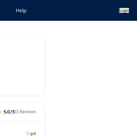
Help
Login
5.0/5
13 Reviews
 ★
gut