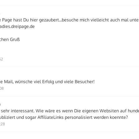
s
e Page hast Du hier gezaubert...besuche mich vielleicht auch mal unte
dies.dreipage.de
ichen Gruß
52
e Mail, wünsche viel Erfolg und viele Besucher!
:08
n
 sehr interessant. Wie wäre es wenn Die eigenen Websiten auf hun
bliziert und sogar AffiliateLinks personalisiert werden koennte?
:28