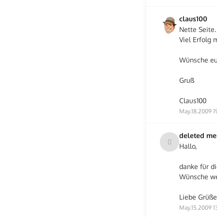
claus100
Nette Seite.
Viel Erfolg m
Wünsche euc
Gruß
Claus100
May.18.2009 1
deleted m
Hallo,
danke für di
Wünsche wei
Liebe Grüße
May.15.2009 1