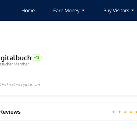
Home
Earn Money
Buy Visitors
igitalbuch
+13
esucher Member
ded a description yet.
Reviews
★ ★ ★ ★