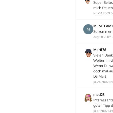
Super Seite
mich freuen
Nov.14.2009 0
MFMTEAM1
M
So kommen S
Aug.08.2009 1
Martl76
Vielen Dank
Weiterhin vi
Wenn Du wei
doch mal au
LG Mart
Jul.24.2009 11:
meli23
Interessant
guter Tipp d
Jul.17.2009 14: