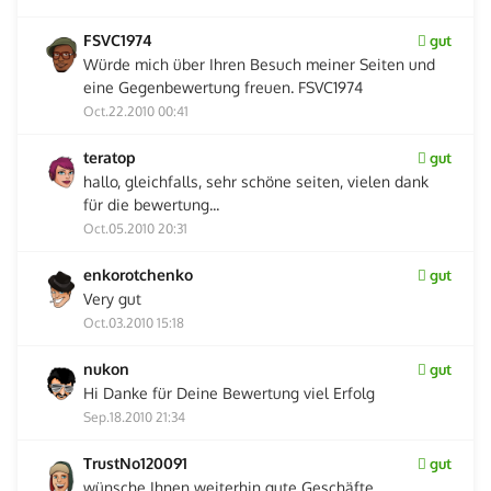
FSVC1974
gut
Würde mich über Ihren Besuch meiner Seiten und
eine Gegenbewertung freuen. FSVC1974
Oct.22.2010 00:41
teratop
gut
hallo, gleichfalls, sehr schöne seiten, vielen dank
für die bewertung...
Oct.05.2010 20:31
enkorotchenko
gut
Very gut
Oct.03.2010 15:18
nukon
gut
Hi Danke für Deine Bewertung viel Erfolg
Sep.18.2010 21:34
TrustNo120091
gut
wünsche Ihnen weiterhin gute Geschäfte