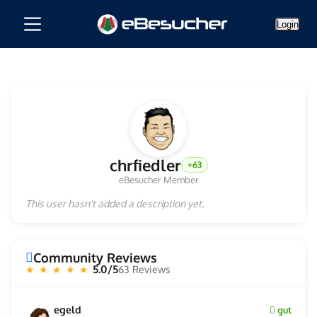
Login
chrfiedler
+63
eBesucher Member
This user hasn't added a description yet.
Community Reviews
5.0/5
63 Reviews
★ ★ ★ ★ ★
egeld
gut