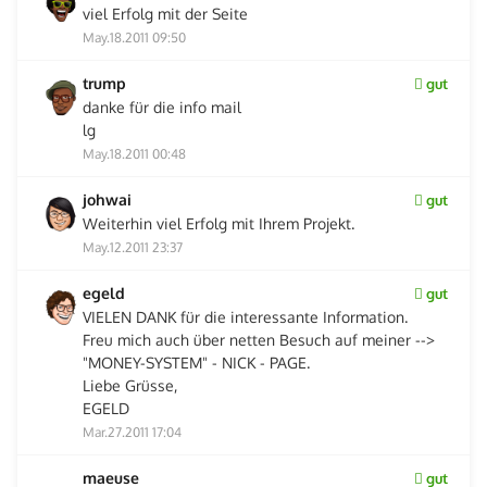
viel Erfolg mit der Seite
May.18.2011 09:50
trump
gut
danke für die info mail
lg
May.18.2011 00:48
johwai
gut
Weiterhin viel Erfolg mit Ihrem Projekt.
May.12.2011 23:37
egeld
gut
VIELEN DANK für die interessante Information.
Freu mich auch über netten Besuch auf meiner -->
"MONEY-SYSTEM" - NICK - PAGE.
Liebe Grüsse,
EGELD
Mar.27.2011 17:04
maeuse
gut