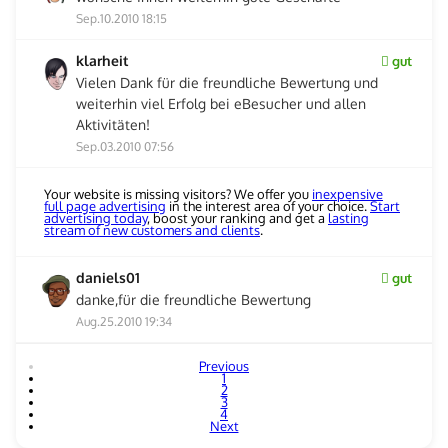
Sep.10.2010 18:15
klarheit
gut
Vielen Dank für die freundliche Bewertung und
weiterhin viel Erfolg bei eBesucher und allen
Aktivitäten!
Sep.03.2010 07:56
Your website is missing visitors? We offer you
inexpensive
full page advertising
in the interest area of your choice.
Start
advertising today
, boost your ranking and get a
lasting
stream of new customers and clients
.
daniels01
gut
danke,für die freundliche Bewertung
Aug.25.2010 19:34
Previous
1
2
3
4
Next