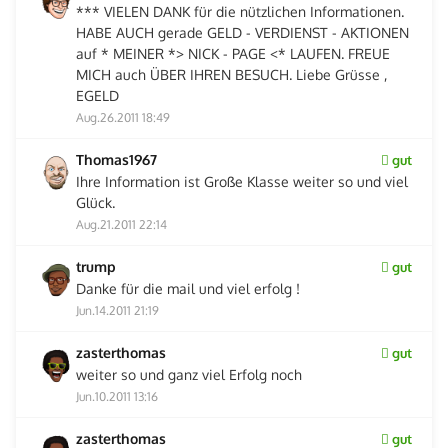
*** VIELEN DANK für die nützlichen Informationen.
HABE AUCH gerade GELD - VERDIENST - AKTIONEN
auf * MEINER *> NICK - PAGE <* LAUFEN. FREUE
MICH auch ÜBER IHREN BESUCH. Liebe Grüsse ,
EGELD
Aug.26.2011 18:49
Thomas1967
gut
Ihre Information ist Große Klasse weiter so und viel
Glück.
Aug.21.2011 22:14
trump
gut
Danke für die mail und viel erfolg !
Jun.14.2011 21:19
zasterthomas
gut
weiter so und ganz viel Erfolg noch
Jun.10.2011 13:16
zasterthomas
gut