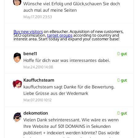
Wünsche viel Erfolg und Glück,schauen Sie doch
auch mal auf meine Seiten
May.17.2011 23:53
Buy new visitors
on eBesucher. Acquisition of new customers,
SEO optimization,
target groups
according to country and
interest area. Start today and expand your customer base!
bene11
gut
Hoffe für dich war was interessantes dabei.
Mar.24.2010 14:08
Kauffuchsteam
gut
kauffuchsteam sagt Danke für die Bewertung.
Liebe Grüsse aus der Wedemark
Mar.07.2010 10:12
dekomotion
gut
Vielen Dank sehrinteressant. Wie wäre es wenn
Ihre Website auf 501 DOMAINS in Sekunden
publiziert + indexiert werden könnte? Das würde