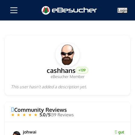
Login
cashhans
+139
eBesucher Member
This user hasn't added a description yet.
Community Reviews
5.0/5
139 Reviews
★ ★ ★ ★ ★
johwai
gut