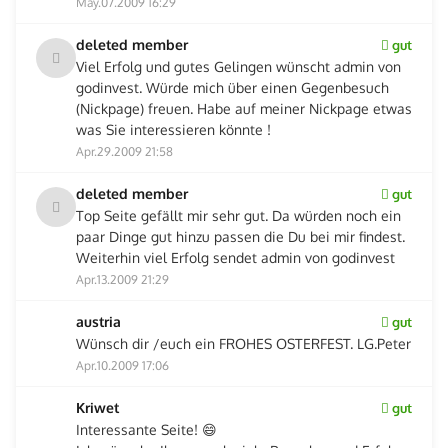
May.07.2009 16:29
deleted member
gut
Viel Erfolg und gutes Gelingen wünscht admin von
godinvest. Würde mich über einen Gegenbesuch
(Nickpage) freuen. Habe auf meiner Nickpage etwas
was Sie interessieren könnte !
Apr.29.2009 21:58
deleted member
gut
Top Seite gefällt mir sehr gut. Da würden noch ein
paar Dinge gut hinzu passen die Du bei mir findest.
Weiterhin viel Erfolg sendet admin von godinvest
Apr.13.2009 21:29
austria
gut
Wünsch dir /euch ein FROHES OSTERFEST. LG.Peter
Apr.10.2009 17:06
Kriwet
gut
Interessante Seite! 😄