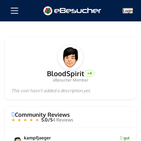
Login
BloodSpirit
+4
eBesucher Member
This user hasn't added a description yet.
Community Reviews
5.0/5
4 Reviews
★ ★ ★ ★ ★
kampfjaeger
gut