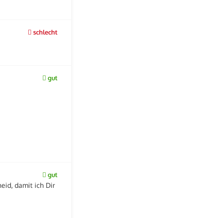
schlecht
gut
gut
id, damit ich Dir