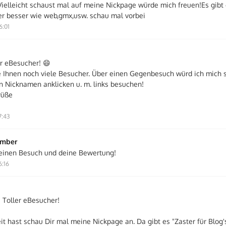
!Vielleicht schaust mal auf meine Nickpage würde mich freuen!Es gibt
er besser wie web,gmx,usw. schau mal vorbei
6:01
er eBesucher! 😄
 Ihnen noch viele Besucher. Über einen Gegenbesuch würd ich mich s
n Nicknamen anklicken u. m. links besuchen!
rüße
7:43
ember
einen Besuch und deine Bewertung!
6:16
 Toller eBesucher!
t hast schau Dir mal meine Nickpage an. Da gibt es "Zaster für Blog's