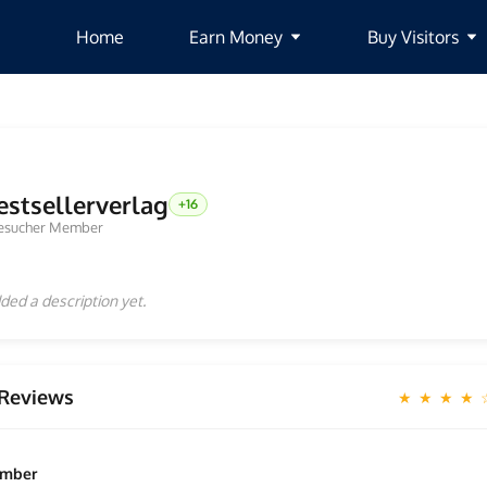
Home
Earn Money
Buy Visitors
estsellerverlag
+16
esucher Member
ded a description yet.
Reviews
★ ★ ★ ★
ember