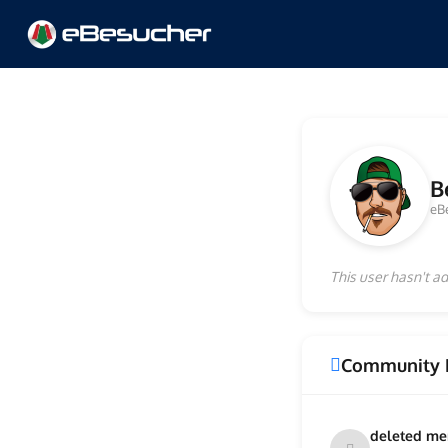
B
eB
This user hasn't ad
Community 
deleted m