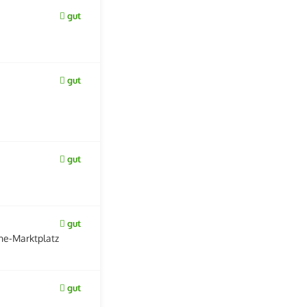
gut
gut
gut
gut
ne-Marktplatz
gut