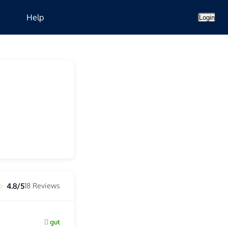
Help
Login
4.8/5
18 Reviews
 ☆
gut