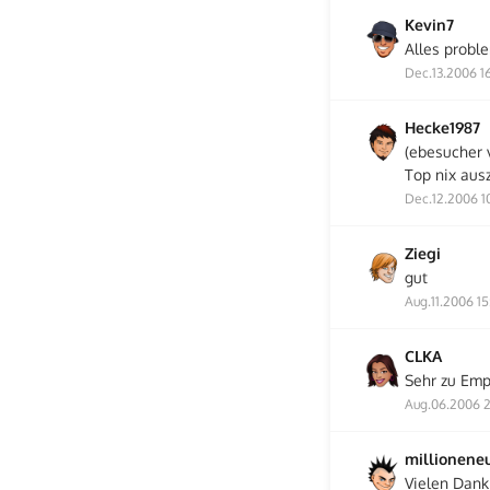
Kevin7
Alles probl
Dec.13.2006 16
Hecke1987
(ebesucher 
Top nix aus
Dec.12.2006 1
Ziegi
gut
Aug.11.2006 15
CLKA
Sehr zu Emp
Aug.06.2006 2
millionene
Vielen Dank