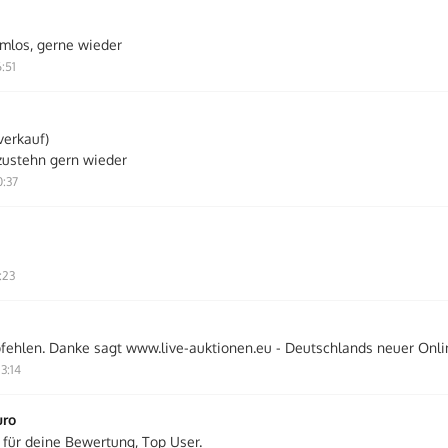
emlos, gerne wieder
:51
verkauf)
zustehn gern wieder
0:37
:23
fehlen. Danke sagt www.live-auktionen.eu - Deutschlands neuer Onli
3:14
uro
 für deine Bewertung, Top User.