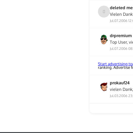
deleted m
Vielen Dank
Jul.07.2006 12
drpremium
Top User, v
Jul.07.2006 08
Start advertising t
ranking. Advertise fo
prokauf24
vielen Dank
Jul.03.2006 23