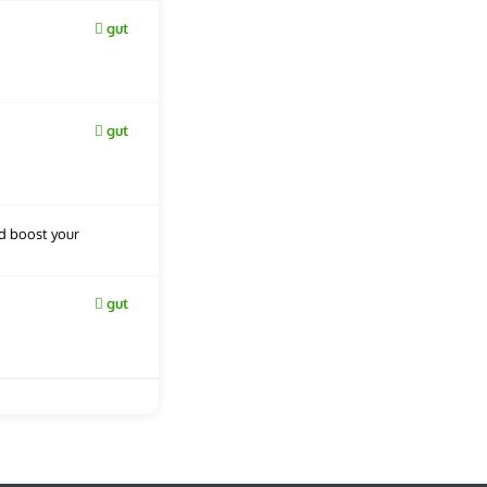
gut
gut
nd boost your
gut