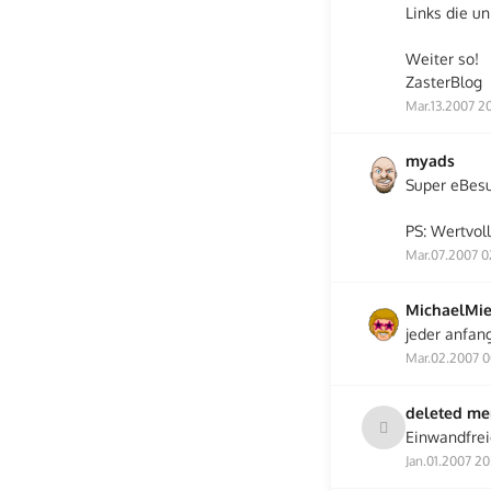
Links die u
Weiter so!
ZasterBlog
Mar.13.2007 20
myads
Super eBesu
PS: Wertvol
Mar.07.2007 0
MichaelMie
jeder anfang
Mar.02.2007 0
deleted m
Einwandfrei
Jan.01.2007 20