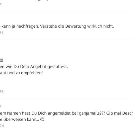
21
kann ja nachfragen. Verstehe die Bewertung wirklich nicht.
:55
!!
Idee wie Du Dein Angebot gestaltest.
sant und zu empfehlen!
33
2
em Namen hast Du Dich angemeldet bei ganjamails??? Gib mal Besche
e überweisen kann... 😉
:24