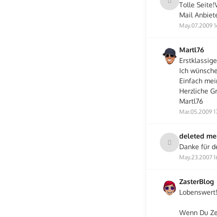
Tolle Seite
Mail Anbiet
May.07.2009 1
Martl76
Erstklassig
Ich wünsche
Einfach mei
Herzliche G
Martl76
Mar.05.2009 1
deleted m
Danke für d
May.23.2007 1
ZasterBlog
Lobenswert!
Wenn Du Zei