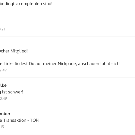
nbedingt zu empfehlen sind!
:21
cher Mitglied!
le Links findest Du auf meiner Nickpage, anschauen lohnt sich!
2:49
lke
 ist schwer!
0:49
ember
e Transaktion - TOP!
:15