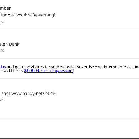
ember
 für die positive Bewertung!
:09
ielen Dank
:39
oday
and get new visitors for your website! Advertise your internet project a
r as little as
0,00004 Euro / impression
!
, sagt www.handy-netz24.de
:45